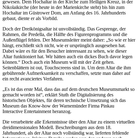
gewesen. Dem Hochaltar in der Kirche zum Heiligen Kreuz, in der
Nikolaikirche (der heute in der Marienkirche steht) bis hin zum
Hochaltar im Güstrower Dom, am Anfang des 16. Jahrhunderts
gebaut, diente er als Vorbild.
Doch der Dreikönigsaltar ist unvollständig. Das Gesprenge, der
Rahmen, die Predella, die Hälfte des Figurenprogramms und die
Außenflügel fehlen. Der Museumsleiter meint daher: „So wie er hier
hängt, erschließt sich nicht, wie er ursprünglich ausgesehen hat.
Dabei wäre es für den Besucher interessant zu sehen, wie dieser
Altar funktioniert hat. Wir hätten auch ein dickes Buch davor legen
können.“ Doch auch ein Museum will mit der Zeit gehen.
Seitenblättern ist out, Touchscreens sind in. Um dem Altar die ihm
gebührende Aufmerksamkeit zu verschaffen, setzte man daher auf
ein recht avanciertes Verfahren.
„Es ist das erste Mal, dass das auf dem deutschen Museumsmarkt so
gemacht worden ist“, erklärt Stuth die Digitalisierung des
historischen Objektes, für deren technische Umsetzung sich das
Museum das Know-how der Warnemünder Firma Pinkau
Interactive Entertainment heranzog.
Die verarbeitete alle Erkenntnisse über den Altar zu einem virtuellen
dreidimensionalen Modell. Beschreibungen aus dem 18.
Jahrhundert, als der Altar noch vollständig war, lieferten fehlende