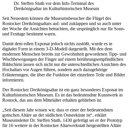
Dr. Steffen Stuth vor dem Info-Terminal des
Dreikönigsaltar im Kulturhistorischen Museum
Seit Neuestem können die Museumsbesucher die Flügel des
Rostocker Dreikönigsaltars auf- und zuklappen und so auch unter
der Woche die Ansichten betrachten, die ursprünglich nur für Sonn-
und Festtage bestimmt waren.
Damit dem edlen Exponat jedoch nichts zustößt, wurde es in
digitaler Form in einem 3-D-Modell dargestellt. Mit den dem
modernen Menschen bereits zur Gewohnheit gewordenen Tipp- und
Wischbewegungen der Finger auf einem berührungsempfindlichen
Bildschirm lassen sich nicht nur die unterschiedlichen Ansichten des
Hochaltars vor Augen führen, sondern auch dazugehörige
Erläuterungen, die über die Funktion der einzelnen Teile und Bilder
informieren.
Der Rostocker Dreikönigsaltar ist ein ganz besonderes Exponat im
Kulturhistorischen Museum. Es ist das bedeutendste Kunstwerk in
Rostock, das aus dem Mittelalter erhalten geblieben ist.
„Seit diesem Jahr wissen wir, dass er einer der bedeutendsten
gotischen Altäre an der südlichen Ostseeküste ist“, erklärt
Museumsleiter Dr. Steffen Stuth. 1430 gefertigt sei er der Prototyp
für 16 weitere in der Rostocker Altarwerkstatt hergestellten Altäre