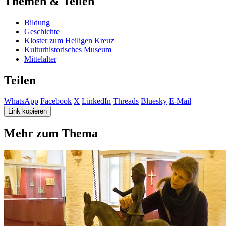
Themen & Teilen
Bildung
Geschichte
Kloster zum Heiligen Kreuz
Kulturhistorisches Museum
Mittelalter
Teilen
WhatsApp
Facebook
X
LinkedIn
Threads
Bluesky
E-Mail
Link kopieren
Mehr zum Thema