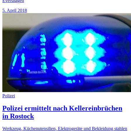
Evershagen
5. April 2018
Polizei
Polizei ermittelt nach Kellereinbrüchen
in Rostock
Werkzeug, Küchenutensilien, Elektrogeräte und Bekleidung stahlen