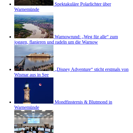
Spektakuläre Polarlichter über
Warnemünde
Warnowrund: „Weg für alle“ zum
joggen, flanieren und radeln um die Warnow
„Disney Adventure“ sticht erstmals von
Wismar aus in See
Mondfinsternis & Blutmond in
Warnemünde