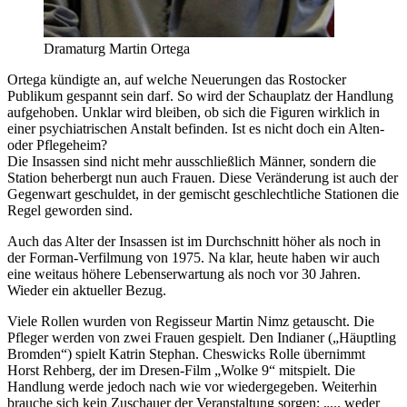
Dramaturg Martin Ortega
Ortega kündigte an, auf welche Neuerungen das Rostocker
Publikum gespannt sein darf. So wird der Schauplatz der Handlung
aufgehoben. Unklar wird bleiben, ob sich die Figuren wirklich in
einer psychiatrischen Anstalt befinden. Ist es nicht doch ein Alten-
oder Pflegeheim?
Die Insassen sind nicht mehr ausschließlich Männer, sondern die
Station beherbergt nun auch Frauen. Diese Veränderung ist auch der
Gegenwart geschuldet, in der gemischt geschlechtliche Stationen die
Regel geworden sind.
Auch das Alter der Insassen ist im Durchschnitt höher als noch in
der Forman-Verfilmung von 1975. Na klar, heute haben wir auch
eine weitaus höhere Lebenserwartung als noch vor 30 Jahren.
Wieder ein aktueller Bezug.
Viele Rollen wurden von Regisseur Martin Nimz getauscht. Die
Pfleger werden von zwei Frauen gespielt. Den Indianer („Häuptling
Bromden“) spielt Katrin Stephan. Cheswicks Rolle übernimmt
Horst Rehberg, der im Dresen-Film „Wolke 9“ mitspielt. Die
Handlung werde jedoch nach wie vor wiedergegeben. Weiterhin
brauche sich kein Zuschauer der Veranstaltung sorgen: „... weder