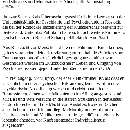
Volkstheaters und Moderator des Abends, die Veranstaltung
eröffnete.
Ihm zur Seite saß als Überraschungsgast Dr. Ulrike Lemke von der
Universitätsklinik für Psychiatrie und Psychotherapie in Rostock,
die bei der Rostocker Inszenierung der Künstlerschar beratend zur
Seite stand. Unter das Publikum hatte sich noch weitere Prominenz
gemischt, so zum Beispiel Schauspieldirektorin Anu Saari.
Aus Rücksicht vor Menschen, die weder Film noch Buch kennen,
gab es vorab eine kleine Kurzfassung zum Inhalt des Stückes vom
Dramaturgen, worüber ich ehrlich gesagt, ganz dankbar war.
Geschildert werden im „Kuckucksnest“ Leben und Umgang von
Psychiatrieinsassen gegen Ende der 50er Jahre in den USA.
Ein Neuzugang, McMurphy, der eher kleinkriminell ist, als dass er
tatsächlich an einer psychischen Erkrankung leidet, wird in eine
psychiatrische Anstalt eingewiesen und erlebt hautnah die
Repressionen, denen seine Mitpatienten im Alltag ausgesetzt sind.
Mit List und Witz versucht er, die starren Strukturen in der Anstalt
zu durchbrechen und die Macht von Anstaltsschwester Ratched
auszuhebeln. Letztlich unterliegt McMurphy und wird durch
Elektroschocks und Medikamente „ruhig gestellt“, sein ehemals
lebensbejahender, vor Kraft strotzender Individualismus:
ausgelöscht.