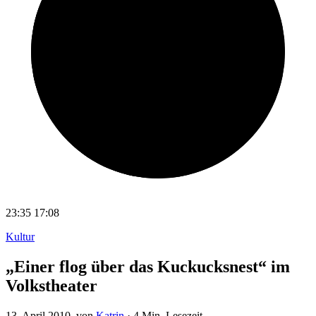
23:35
17:08
Kultur
„Einer flog über das Kuckucksnest“ im
Volkstheater
13. April 2010
, von
Katrin
·
4 Min. Lesezeit