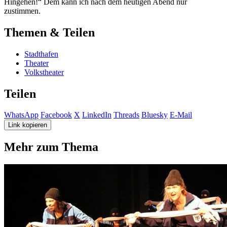
Hingehen!“ Dem kann ich nach dem heutigen Abend nur
zustimmen.
Themen & Teilen
Stadthafen
Theater
Volkstheater
Teilen
WhatsApp
Facebook
X
LinkedIn
Threads
Bluesky
E-Mail
Link kopieren
Mehr zum Thema