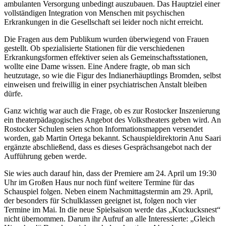
ambulanten Versorgung unbedingt auszubauen. Das Hauptziel einer
vollständigen Integration von Menschen mit psychischen
Erkrankungen in die Gesellschaft sei leider noch nicht erreicht.
Die Fragen aus dem Publikum wurden überwiegend von Frauen
gestellt. Ob spezialisierte Stationen für die verschiedenen
Erkrankungsformen effektiver seien als Gemeinschaftsstationen,
wollte eine Dame wissen. Eine Andere fragte, ob man sich
heutzutage, so wie die Figur des Indianerhäuptlings Bromden, selbst
einweisen und freiwillig in einer psychiatrischen Anstalt bleiben
dürfe.
Ganz wichtig war auch die Frage, ob es zur Rostocker Inszenierung
ein theaterpädagogisches Angebot des Volkstheaters geben wird. An
Rostocker Schulen seien schon Informationsmappen versendet
worden, gab Martin Ortega bekannt. Schauspieldirektorin Anu Saari
ergänzte abschließend, dass es dieses Gesprächsangebot nach der
Aufführung geben werde.
Sie wies auch darauf hin, dass der Premiere am 24. April um 19:30
Uhr im Großen Haus nur noch fünf weitere Termine für das
Schauspiel folgen. Neben einem Nachmittagstermin am 29. April,
der besonders für Schulklassen geeignet ist, folgen noch vier
Termine im Mai. In die neue Spielsaison werde das „Kuckucksnest“
nicht übernommen. Darum ihr Aufruf an alle Interessierte: „Gleich