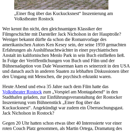
„Einer flog über das Kuckucksnest“ Inszenierung am
Volkstheater Rostock
Wer kennt ihn nicht, den gleichnamigen Klassiker der
Filmgeschichte mit Darsteller Jack Nicholson in der Hauptrolle?
Weniger bekannt dürfte da schon die Romanvorlage des
amerikanischen Autors Ken Kesey sein, der seine 1959 gemachten
Erfahrungen als Aushilfsnachtwächter in einer psychiatrischen
Anstalt im kalifornischen Menlo Park in sein Buch einfließen ließ.
In Folge der Veröffentlichungen von Buch und Film und der
Bühnenadaption von Dale Wasserman kam es seinerzeit in den USA
und danach auch in anderen Staaten zu lebhaften Diskussionen über
den Umgang mit Menschen, die psychisch erkrankt waren.
Heute Abend und etwa 35 Jahre nach dem Film hatte das
Volkstheater Rostock
zum „Vorspiel am Montagabend“ in den
Stadthafen geladen, zur Einführungsveranstaltung der Rostocker
Inszenierung vom Bühnenstück „Einer flog über das
Kuckucksnest“. Angekündigt war zudem ein Überraschungsgast.
Jack Nicholson in Rostock?
Gegen 20 Uhr hatten schon etwas über 40 Interessierte vor einer
roten Couch Platz genommen, als Martin Ortega, Dramaturg des