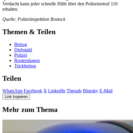
Verdacht kann jeder schnelle Hilfe über den Polizeinotruf 110
erhalten.
Quelle: Polizeiinspektion Rostock
Themen & Teilen
Betrug
Diebstahl
Polizei
Reutershagen
Trickbetrug
Teilen
WhatsApp
Facebook
X
LinkedIn
Threads
Bluesky
E-Mail
Link kopieren
Mehr zum Thema