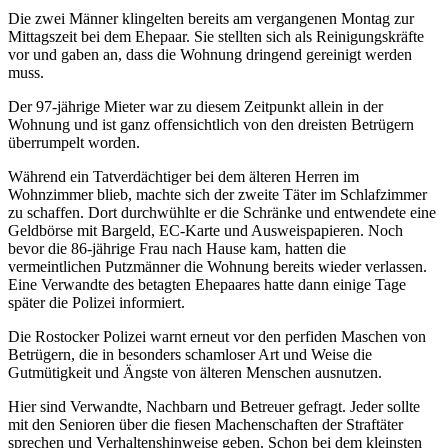
Die zwei Männer klingelten bereits am vergangenen Montag zur
Mittagszeit bei dem Ehepaar. Sie stellten sich als Reinigungskräfte
vor und gaben an, dass die Wohnung dringend gereinigt werden
muss.
Der 97-jährige Mieter war zu diesem Zeitpunkt allein in der
Wohnung und ist ganz offensichtlich von den dreisten Betrügern
überrumpelt worden.
Während ein Tatverdächtiger bei dem älteren Herren im
Wohnzimmer blieb, machte sich der zweite Täter im Schlafzimmer
zu schaffen. Dort durchwühlte er die Schränke und entwendete eine
Geldbörse mit Bargeld, EC-Karte und Ausweispapieren. Noch
bevor die 86-jährige Frau nach Hause kam, hatten die
vermeintlichen Putzmänner die Wohnung bereits wieder verlassen.
Eine Verwandte des betagten Ehepaares hatte dann einige Tage
später die Polizei informiert.
Die Rostocker Polizei warnt erneut vor den perfiden Maschen von
Betrügern, die in besonders schamloser Art und Weise die
Gutmütigkeit und Ängste von älteren Menschen ausnutzen.
Hier sind Verwandte, Nachbarn und Betreuer gefragt. Jeder sollte
mit den Senioren über die fiesen Machenschaften der Straftäter
sprechen und Verhaltenshinweise geben. Schon bei dem kleinsten