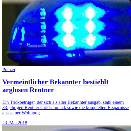
Polizei
Vermeintlicher Bekannter bestiehlt
arglosen Rentner
Ein Trickbetrüger, der sich als alter Bekannter ausgab, stahl einem
83-jährigen Rentner Goldschmuck sowie die kompletten Ersparnisse
aus seiner Wohnung
23. Mai 2018