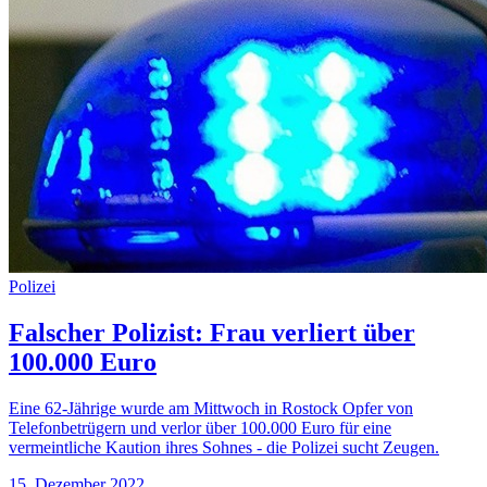
Polizei
Falscher Polizist: Frau verliert über
100.000 Euro
Eine 62-Jährige wurde am Mittwoch in Rostock Opfer von
Telefonbetrügern und verlor über 100.000 Euro für eine
vermeintliche Kaution ihres Sohnes - die Polizei sucht Zeugen.
15. Dezember 2022