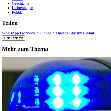
Geschichte
Lichtenhagen
Politik
Teilen
WhatsApp
Facebook
X
LinkedIn
Threads
Bluesky
E-Mail
Link kopieren
Mehr zum Thema