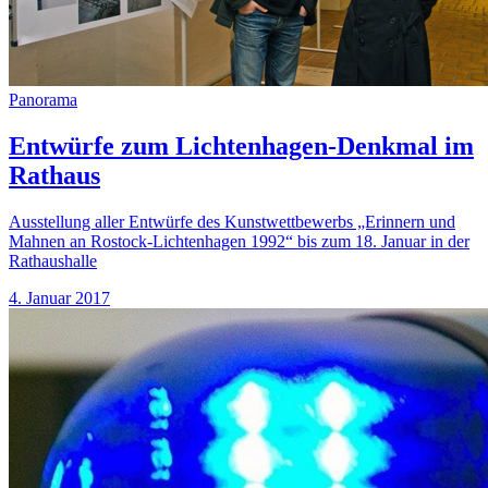
Panorama
Entwürfe zum Lichtenhagen-Denkmal im
Rathaus
Ausstellung aller Entwürfe des Kunstwettbewerbs „Erinnern und
Mahnen an Rostock-Lichtenhagen 1992“ bis zum 18. Januar in der
Rathaushalle
4. Januar 2017