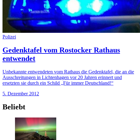
Polizei
Gedenktafel vom Rostocker Rathaus
entwendet
Unbekannte entwendeten vom Rathaus die Gedenktafel, die an die
Ausschreitungen in Lichtenhagen vor 20 Jahren erinnert und
ersetzten sie durch ein Schild „Für immer Deutschland!“
5. Dezember 2012
Beliebt