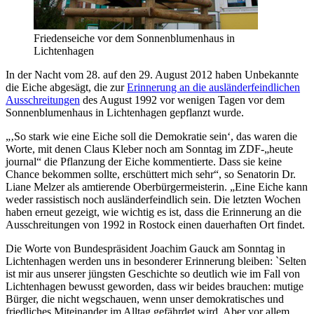
Friedenseiche vor dem Sonnenblumenhaus in
Lichtenhagen
In der Nacht vom 28. auf den 29. August 2012 haben Unbekannte
die Eiche abgesägt, die zur
Erinnerung an die ausländerfeindlichen
Ausschreitungen
des August 1992 vor wenigen Tagen vor dem
Sonnenblumenhaus in Lichtenhagen gepflanzt wurde.
„‚So stark wie eine Eiche soll die Demokratie sein‘, das waren die
Worte, mit denen Claus Kleber noch am Sonntag im ZDF-„heute
journal“ die Pflanzung der Eiche kommentierte. Dass sie keine
Chance bekommen sollte, erschüttert mich sehr“, so Senatorin Dr.
Liane Melzer als amtierende Oberbürgermeisterin. „Eine Eiche kann
weder rassistisch noch ausländerfeindlich sein. Die letzten Wochen
haben erneut gezeigt, wie wichtig es ist, dass die Erinnerung an die
Ausschreitungen von 1992 in Rostock einen dauerhaften Ort findet.
Die Worte von Bundespräsident Joachim Gauck am Sonntag in
Lichtenhagen werden uns in besonderer Erinnerung bleiben: `Selten
ist mir aus unserer jüngsten Geschichte so deutlich wie im Fall von
Lichtenhagen bewusst geworden, dass wir beides brauchen: mutige
Bürger, die nicht wegschauen, wenn unser demokratisches und
friedliches Miteinander im Alltag gefährdet wird. Aber vor allem