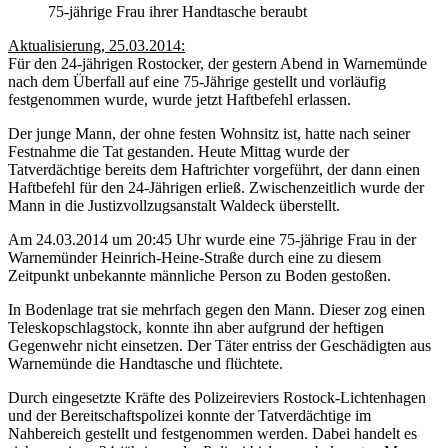
75-jährige Frau ihrer Handtasche beraubt
Aktualisierung, 25.03.2014:
Für den 24-jährigen Rostocker, der gestern Abend in Warnemünde
nach dem Überfall auf eine 75-Jährige gestellt und vorläufig
festgenommen wurde, wurde jetzt Haftbefehl erlassen.
Der junge Mann, der ohne festen Wohnsitz ist, hatte nach seiner
Festnahme die Tat gestanden. Heute Mittag wurde der
Tatverdächtige bereits dem Haftrichter vorgeführt, der dann einen
Haftbefehl für den 24-Jährigen erließ. Zwischenzeitlich wurde der
Mann in die Justizvollzugsanstalt Waldeck überstellt.
Am 24.03.2014 um 20:45 Uhr wurde eine 75-jährige Frau in der
Warnemünder Heinrich-Heine-Straße durch eine zu diesem
Zeitpunkt unbekannte männliche Person zu Boden gestoßen.
In Bodenlage trat sie mehrfach gegen den Mann. Dieser zog einen
Teleskopschlagstock, konnte ihn aber aufgrund der heftigen
Gegenwehr nicht einsetzen. Der Täter entriss der Geschädigten aus
Warnemünde die Handtasche und flüchtete.
Durch eingesetzte Kräfte des Polizeireviers Rostock-Lichtenhagen
und der Bereitschaftspolizei konnte der Tatverdächtige im
Nahbereich gestellt und festgenommen werden. Dabei handelt es