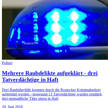
Polizei
Mehrere Raubdelikte aufgeklärt - drei
Tatverdächtige in Haft
Drei Raubüberfälle konnten durch die Rostocker Kriminalpolizei
aufgeklärt werden - insgesamt 13 Tatverdächtige wurden ermittelt,
drei mutmaßliche Täter sitzen in Haft
29. Juni 2018