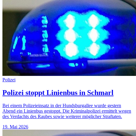
Polizei
Polizei stoppt Linienbus in Schmarl
Bei einem Polizeieinsatz in der Hundsburgallee wurde gestern
Abend ein Linienbus gestoppt. Die Kriminalpolizei ermittelt wegen
des Verdachts des Raubes sowie weiterer möglicher Straftaten.
19. Mai 2026