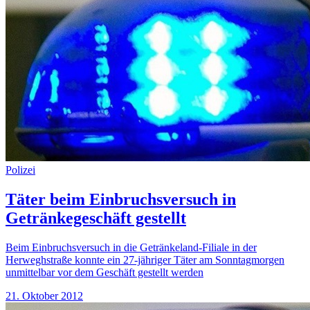
Polizei
Täter beim Einbruchsversuch in
Getränkegeschäft gestellt
Beim Einbruchsversuch in die Getränkeland-Filiale in der
Herweghstraße konnte ein 27-jähriger Täter am Sonntagmorgen
unmittelbar vor dem Geschäft gestellt werden
21. Oktober 2012