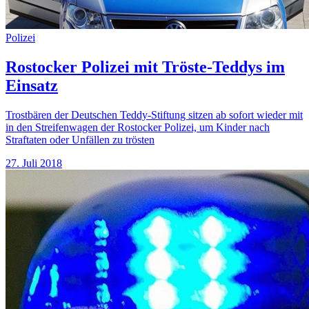
Polizei
Rostocker Polizei mit Tröste-Teddys im
Einsatz
Trostbären der Deutschen Teddy-Stiftung sitzen ab sofort wieder mit
in den Streifenwagen der Rostocker Polizei, um Kinder nach
Straftaten oder Unfällen zu trösten
27. Juli 2018