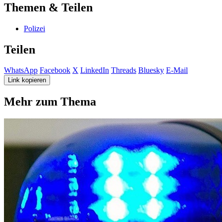
Themen & Teilen
Polizei
Teilen
WhatsApp
Facebook
X
LinkedIn
Threads
Bluesky
E-Mail
Link kopieren
Mehr zum Thema