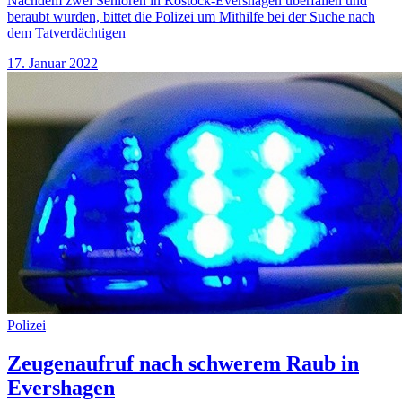
Nachdem zwei Senioren in Rostock-Evershagen überfallen und
beraubt wurden, bittet die Polizei um Mithilfe bei der Suche nach
dem Tatverdächtigen
17. Januar 2022
Polizei
Zeugenaufruf nach schwerem Raub in
Evershagen