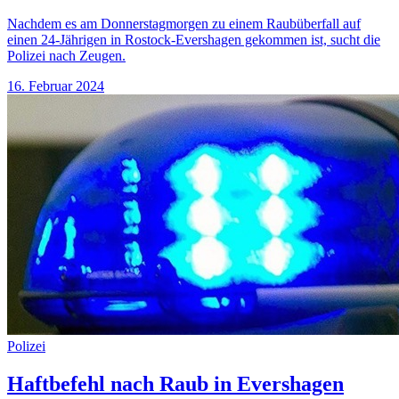
Nachdem es am Donnerstagmorgen zu einem Raubüberfall auf
einen 24-Jährigen in Rostock-Evershagen gekommen ist, sucht die
Polizei nach Zeugen.
16. Februar 2024
Polizei
Haftbefehl nach Raub in Evershagen