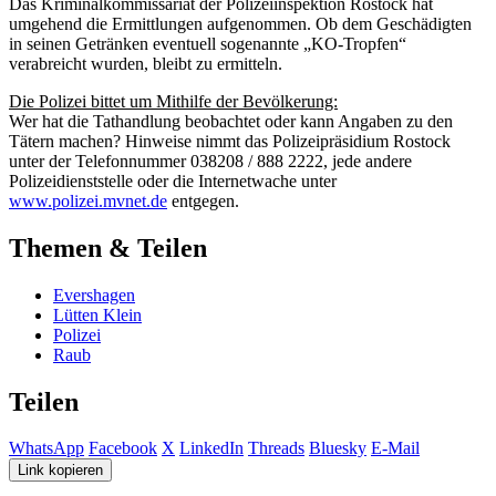
Das Kriminalkommissariat der Polizeiinspektion Rostock hat
umgehend die Ermittlungen aufgenommen. Ob dem Geschädigten
in seinen Getränken eventuell sogenannte „KO-Tropfen“
verabreicht wurden, bleibt zu ermitteln.
Die Polizei bittet um Mithilfe der Bevölkerung:
Wer hat die Tathandlung beobachtet oder kann Angaben zu den
Tätern machen? Hinweise nimmt das Polizeipräsidium Rostock
unter der Telefonnummer 038208 / 888 2222, jede andere
Polizeidienststelle oder die Internetwache unter
www.polizei.mvnet.de
entgegen.
Themen & Teilen
Evershagen
Lütten Klein
Polizei
Raub
Teilen
WhatsApp
Facebook
X
LinkedIn
Threads
Bluesky
E-Mail
Link kopieren