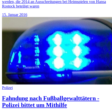
werden, die 2014 an Ausschreitungen bei Heimspielen von Hansa
Rostock beteiligt waren
15. Januar 2016
Polizei
Fahndung nach Fußballgewalttätern -
Polizei bittet um Mithilfe