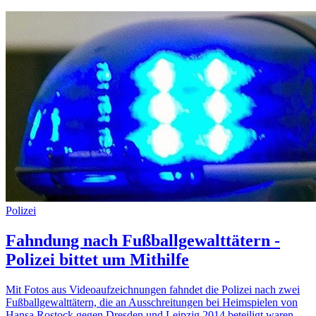
Polizei
Fahndung nach Fußballgewalttätern -
Polizei bittet um Mithilfe
Mit Fotos aus Videoaufzeichnungen fahndet die Polizei nach zwei
Fußballgewalttätern, die an Ausschreitungen bei Heimspielen von
Hansa Rostock gegen Dresden und Leipzig 2014 beteiligt waren