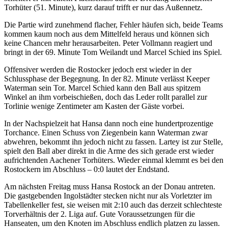
Torhüter (51. Minute), kurz darauf trifft er nur das Außennetz.
Die Partie wird zunehmend flacher, Fehler häufen sich, beide Teams
kommen kaum noch aus dem Mittelfeld heraus und können sich
keine Chancen mehr herausarbeiten. Peter Vollmann reagiert und
bringt in der 69. Minute Tom Weilandt und Marcel Schied ins Spiel.
Offensiver werden die Rostocker jedoch erst wieder in der
Schlussphase der Begegnung. In der 82. Minute verlässt Keeper
Waterman sein Tor. Marcel Schied kann den Ball aus spitzem
Winkel an ihm vorbeischießen, doch das Leder rollt parallel zur
Torlinie wenige Zentimeter am Kasten der Gäste vorbei.
In der Nachspielzeit hat Hansa dann noch eine hundertprozentige
Torchance. Einen Schuss von Ziegenbein kann Waterman zwar
abwehren, bekommt ihn jedoch nicht zu fassen. Lartey ist zur Stelle,
spielt den Ball aber direkt in die Arme des sich gerade erst wieder
aufrichtenden Aachener Torhüters. Wieder einmal klemmt es bei den
Rostockern im Abschluss – 0:0 lautet der Endstand.
Am nächsten Freitag muss Hansa Rostock an der Donau antreten.
Die gastgebenden Ingolstädter stecken nicht nur als Vorletzter im
Tabellenkeller fest, sie weisen mit 2:10 auch das derzeit schlechteste
Torverhältnis der 2. Liga auf. Gute Voraussetzungen für die
Hanseaten, um den Knoten im Abschluss endlich platzen zu lassen.