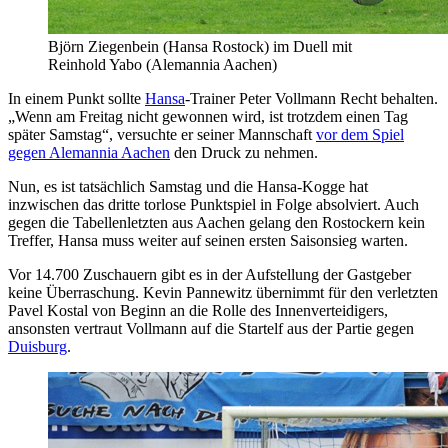
Björn Ziegenbein (Hansa Rostock) im Duell mit
Reinhold Yabo (Alemannia Aachen)
In einem Punkt sollte
Hansa
-Trainer Peter Vollmann Recht behalten.
„Wenn am Freitag nicht gewonnen wird, ist trotzdem einen Tag
später Samstag“, versuchte er seiner Mannschaft
vor dem Spiel
gegen Alemannia Aachen
den Druck zu nehmen.
Nun, es ist tatsächlich Samstag und die Hansa-Kogge hat
inzwischen das dritte torlose Punktspiel in Folge absolviert. Auch
gegen die Tabellenletzten aus Aachen gelang den Rostockern kein
Treffer, Hansa muss weiter auf seinen ersten Saisonsieg warten.
Vor 14.700 Zuschauern gibt es in der Aufstellung der Gastgeber
keine Überraschung. Kevin Pannewitz übernimmt für den verletzten
Pavel Kostal von Beginn an die Rolle des Innenverteidigers,
ansonsten vertraut Vollmann auf die Startelf aus der Partie gegen
Duisburg
.