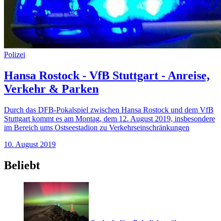
Polizei
Hansa Rostock - VfB Stuttgart - Anreise,
Verkehr & Parken
Durch das DFB-Pokalspiel zwischen Hansa Rostock und dem VfB
Stuttgart kommt es am Montag, dem 12. August 2019, insbesondere
im Bereich ums Ostseestadion zu Verkehrseinschränkungen
10. August 2019
Beliebt