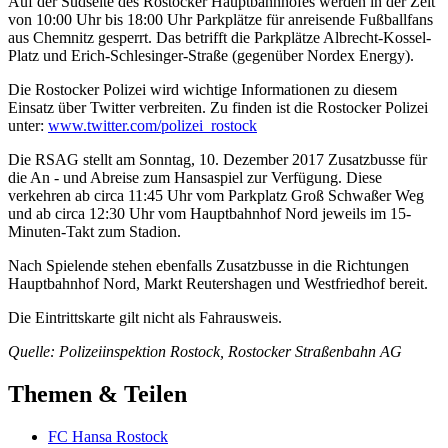
Auf der Südseite des Rostocker Hauptbahnhofes werden in der Zeit
von 10:00 Uhr bis 18:00 Uhr Parkplätze für anreisende Fußballfans
aus Chemnitz gesperrt. Das betrifft die Parkplätze Albrecht-Kossel-
Platz und Erich-Schlesinger-Straße (gegenüber Nordex Energy).
Die Rostocker Polizei wird wichtige Informationen zu diesem
Einsatz über Twitter verbreiten. Zu finden ist die Rostocker Polizei
unter:
www.twitter.com/polizei_rostock
Die RSAG stellt am Sonntag, 10. Dezember 2017 Zusatzbusse für
die An - und Abreise zum Hansaspiel zur Verfügung. Diese
verkehren ab circa 11:45 Uhr vom Parkplatz Groß Schwaßer Weg
und ab circa 12:30 Uhr vom Hauptbahnhof Nord jeweils im 15-
Minuten-Takt zum Stadion.
Nach Spielende stehen ebenfalls Zusatzbusse in die Richtungen
Hauptbahnhof Nord, Markt Reutershagen und Westfriedhof bereit.
Die Eintrittskarte gilt nicht als Fahrausweis.
Quelle: Polizeiinspektion Rostock, Rostocker Straßenbahn AG
Themen & Teilen
FC Hansa Rostock