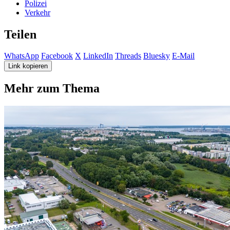
Polizei
Verkehr
Teilen
WhatsApp
Facebook
X
LinkedIn
Threads
Bluesky
E-Mail
Link kopieren
Mehr zum Thema