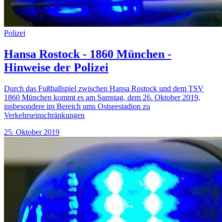
Polizei
Hansa Rostock - 1860 München -
Hinweise der Polizei
Durch das Fußballspiel zwischen Hansa Rostock und dem TSV
1860 München kommt es am Samstag, dem 26. Oktober 2019,
insbesondere im Bereich ums Ostseestadion zu
Verkehrseinschränkungen
25. Oktober 2019