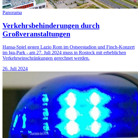
Panorama
Verkehrsbehinderungen durch
Großveranstaltungen
Hansa-Spiel gegen Lazio Rom im Ostseestadion und Finch-Konzert
im Iga-Park - am 27. Juli 2024 muss in Rostock mit erheblichen
Verkehrseinschränkungen gerechnet werden.
26. Juli 2024