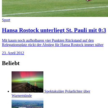
Sport
Hansa Rostock unterliegt St. Pauli mit 0:3
Mit kaum noch aufholbaren vier Punkten Rückstand auf den
Relegationsplatz rückt der Abstieg für Hansa Rostock immer näher
23. April 2012
Beliebt
Spektakuläre Polarlichter über
Warnemünde