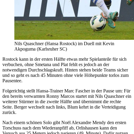
Nils Quaschner (Hansa Rostock) im Duell mit Kevin
Akpoguma (Karlsruher SC)
Rostock kann in der ersten Hälfte etwas mehr Spielanteile für sich
verbuchen, ohne Smetana und Plat fehlt es jedoch an der
notwendigen Durchschlagskraft. Hinten stehen beide Teams sicher
und so geht es nach 45 Minuten ohne viele Höhepunkte torlos zum
Pausentee.
Folgerichtig stellt Hansa-Trainer Marc Fascher in der Pause um: Für
den bereits verwarnten Ronny Marcos startet mit Nils Quaschner ein
weiterer Stürmer in die zweite Hälfte und übernimmt die rechte
Seite. Berger wechselt nach links, Blum kehrt in die Verteidigung
zurück.
Nach einem schönen Solo gibt Noёl Alexandre Mendy den ersten
Torschuss nach dem Wiederanpfiff ab, Orlishausen kann den
Versuch aus 25 Metern jedoch parieren (49. Minute). Dafür nutzen