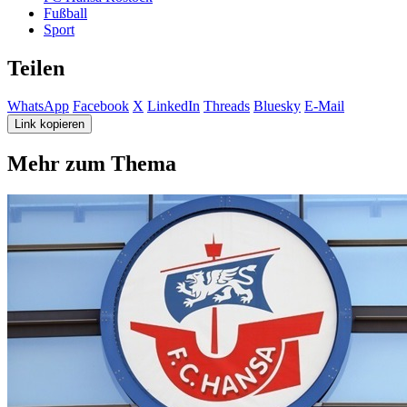
Fußball
Sport
Teilen
WhatsApp
Facebook
X
LinkedIn
Threads
Bluesky
E-Mail
Link kopieren
Mehr zum Thema