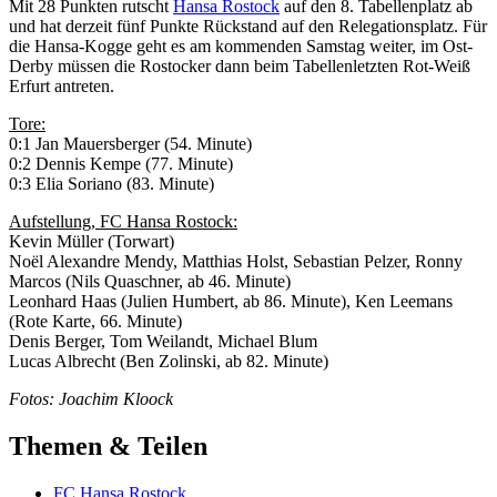
Mit 28 Punkten rutscht
Hansa Rostock
auf den 8. Tabellenplatz ab
und hat derzeit fünf Punkte Rückstand auf den Relegationsplatz. Für
die Hansa-Kogge geht es am kommenden Samstag weiter, im Ost-
Derby müssen die Rostocker dann beim Tabellenletzten Rot-Weiß
Erfurt antreten.
Tore:
0:1 Jan Mauersberger (54. Minute)
0:2 Dennis Kempe (77. Minute)
0:3 Elia Soriano (83. Minute)
Aufstellung, FC Hansa Rostock:
Kevin Müller (Torwart)
Noёl Alexandre Mendy, Matthias Holst, Sebastian Pelzer, Ronny
Marcos (Nils Quaschner, ab 46. Minute)
Leonhard Haas (Julien Humbert, ab 86. Minute), Ken Leemans
(Rote Karte, 66. Minute)
Denis Berger, Tom Weilandt, Michael Blum
Lucas Albrecht (Ben Zolinski, ab 82. Minute)
Fotos: Joachim Kloock
Themen & Teilen
FC Hansa Rostock