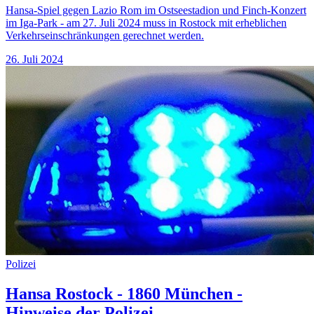
Hansa-Spiel gegen Lazio Rom im Ostseestadion und Finch-Konzert
im Iga-Park - am 27. Juli 2024 muss in Rostock mit erheblichen
Verkehrseinschränkungen gerechnet werden.
26. Juli 2024
Polizei
Hansa Rostock - 1860 München -
Hinweise der Polizei