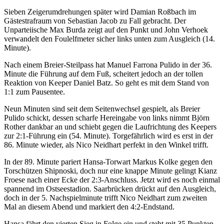
Sieben Zeigerumdrehungen später wird Damian Roßbach im
Gästestrafraum von Sebastian Jacob zu Fall gebracht. Der
Unparteiische Max Burda zeigt auf den Punkt und John Verhoek
verwandelt den Foulelfmeter sicher links unten zum Ausgleich (14.
Minute).
Nach einem Breier-Steilpass hat Manuel Farrona Pulido in der 36.
Minute die Führung auf dem Fuß, scheitert jedoch an der tollen
Reaktion von Keeper Daniel Batz. So geht es mit dem Stand von
1:1 zum Pausentee.
Neun Minuten sind seit dem Seitenwechsel gespielt, als Breier
Pulido schickt, dessen scharfe Hereingabe von links nimmt Björn
Rother dankbar an und schiebt gegen die Laufrichtung des Keepers
zur 2:1-Führung ein (54. Minute). Torgefährlich wird es erst in der
86. Minute wieder, als Nico Neidhart perfekt in den Winkel trifft.
In der 89. Minute pariert Hansa-Torwart Markus Kolke gegen den
Torschützen Shipnoski, doch nur eine knappe Minute gelingt Kianz
Froese nach einer Ecke der 2:3-Anschluss. Jetzt wird es noch einmal
spannend im Ostseestadion. Saarbrücken drückt auf den Ausgleich,
doch in der 5. Nachspielminute trifft Nico Neidhart zum zweiten
Mal an diesem Abend und markiert den 4:2-Endstand.
Hansa fährt den vierten Sieg in Folge ein und steht mit 35 Punkten