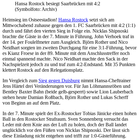
Hansa Rostock besiegt Saarbrücken mit 4:2
(Symbolfoto: Archiv)
Heimsieg im Ostseestadion!
Hansa Rostock
setzt sich am
Mittwochabend zuhause gegen den 1. FC Saarbrücken mit 4:2 (1:1)
durch und fährt den vierten Sieg in Folge ein. Nicklas Shipnoski
brachte die Gäste in der 7. Minute in Führung, John Verhoek traf in
der 14. per Foulelfmeter zum Ausgleich. Björn Rother und Nico
Neidhart sorgten im zweiten Durchgang für eine 3:1-Führung, bevor
es Kianz Froese in der 89. Minute mit dem Anschlusstreffer noch
einmal spannend machte. Nico Neidhart machte den Sack in der
Nachspielzeit jedoch zu und traf zum 4:2-Endstand. Mit 35 Punkten
klettert Rostock auf den Relegationsplatz.
Im Vergleich zum
Sieg gegen Duisburg
nimmt Hansa-Cheftrainer
Jens Härtel drei Veränderungen vor. Für Jan Löhmannsröben und
Bentley Baxter Bahn (beide gelb-gesperrt) sowie Lion Lauberbach
stehen heute Damian Roßbach, Björn Rother und Lukas Scherff
von Beginn an auf dem Platz.
In der 7. Minute spielt der Ex-Rostocker Tobias Jänicke einen hohen
Ball in den Rostocker Strafraum. Sven Sonnenberg versucht das
Leder mit dem Knie aus der Luft zu holen, doch der Ball landet
unglücklich vor den Füßen von Nicklas Shipnoski. Der lässt sich
diese Einladung nicht entgehen und trifft zur 1:0-Gästeführung.