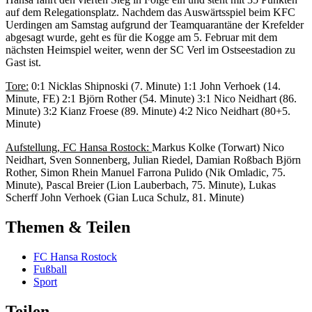
auf dem Relegationsplatz. Nachdem das Auswärtsspiel beim KFC
Uerdingen am Samstag aufgrund der Teamquarantäne der Krefelder
abgesagt wurde, geht es für die Kogge am 5. Februar mit dem
nächsten Heimspiel weiter, wenn der SC Verl im Ostseestadion zu
Gast ist.
Tore:
0:1 Nicklas Shipnoski (7. Minute) 1:1 John Verhoek (14.
Minute, FE) 2:1 Björn Rother (54. Minute) 3:1 Nico Neidhart (86.
Minute) 3:2 Kianz Froese (89. Minute) 4:2 Nico Neidhart (80+5.
Minute)
Aufstellung, FC Hansa Rostock:
Markus Kolke (Torwart) Nico
Neidhart, Sven Sonnenberg, Julian Riedel, Damian Roßbach Björn
Rother, Simon Rhein Manuel Farrona Pulido (Nik Omladic, 75.
Minute), Pascal Breier (Lion Lauberbach, 75. Minute), Lukas
Scherff John Verhoek (Gian Luca Schulz, 81. Minute)
Themen & Teilen
FC Hansa Rostock
Fußball
Sport
Teilen