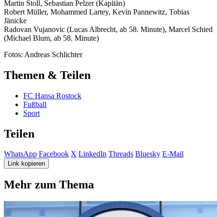
Martin Stoll, Sebastian Pelzer (Kapitän)
Robert Müller, Mohammed Lartey, Kevin Pannewitz, Tobias
Jänicke
Radovan Vujanovic (Lucas Albrecht, ab 58. Minute), Marcel Schied
(Michael Blum, ab 58. Minute)
Fotos: Andreas Schlichter
Themen & Teilen
FC Hansa Rostock
Fußball
Sport
Teilen
WhatsApp
Facebook
X
LinkedIn
Threads
Bluesky
E-Mail
Link kopieren
Mehr zum Thema