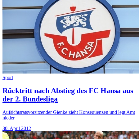
Sport
Rücktritt nach Abstieg des FC Hansa aus
der 2. Bundesliga
Aufsichtsratsvorsitzender Gienke zieht Konsequenzen und legt Amt
nieder
30. April 2012