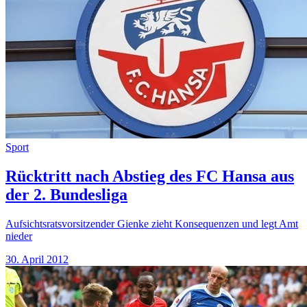
Sport
Rücktritt nach Abstieg des FC Hansa aus
der 2. Bundesliga
Aufsichtsratsvorsitzender Gienke zieht Konsequenzen und legt Amt
nieder
30. April 2012