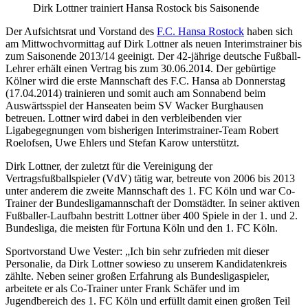
Dirk Lottner trainiert Hansa Rostock bis Saisonende
Der Aufsichtsrat und Vorstand des
F.C. Hansa Rostock
haben sich
am Mittwochvormittag auf Dirk Lottner als neuen Interimstrainer bis
zum Saisonende 2013/14 geeinigt. Der 42-jährige deutsche Fußball-
Lehrer erhält einen Vertrag bis zum 30.06.2014. Der gebürtige
Kölner wird die erste Mannschaft des F.C. Hansa ab Donnerstag
(17.04.2014) trainieren und somit auch am Sonnabend beim
Auswärtsspiel der Hanseaten beim SV Wacker Burghausen
betreuen. Lottner wird dabei in den verbleibenden vier
Ligabegegnungen vom bisherigen Interimstrainer-Team Robert
Roelofsen, Uwe Ehlers und Stefan Karow unterstützt.
Dirk Lottner, der zuletzt für die Vereinigung der
Vertragsfußballspieler (VdV) tätig war, betreute von 2006 bis 2013
unter anderem die zweite Mannschaft des 1. FC Köln und war Co-
Trainer der Bundesligamannschaft der Domstädter. In seiner aktiven
Fußballer-Laufbahn bestritt Lottner über 400 Spiele in der 1. und 2.
Bundesliga, die meisten für Fortuna Köln und den 1. FC Köln.
Sportvorstand Uwe Vester: „Ich bin sehr zufrieden mit dieser
Personalie, da Dirk Lottner sowieso zu unserem Kandidatenkreis
zählte. Neben seiner großen Erfahrung als Bundesligaspieler,
arbeitete er als Co-Trainer unter Frank Schäfer und im
Jugendbereich des 1. FC Köln und erfüllt damit einen großen Teil