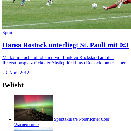
Sport
Hansa Rostock unterliegt St. Pauli mit 0:3
Mit kaum noch aufholbaren vier Punkten Rückstand auf den
Relegationsplatz rückt der Abstieg für Hansa Rostock immer näher
23. April 2012
Beliebt
Spektakuläre Polarlichter über
Warnemünde