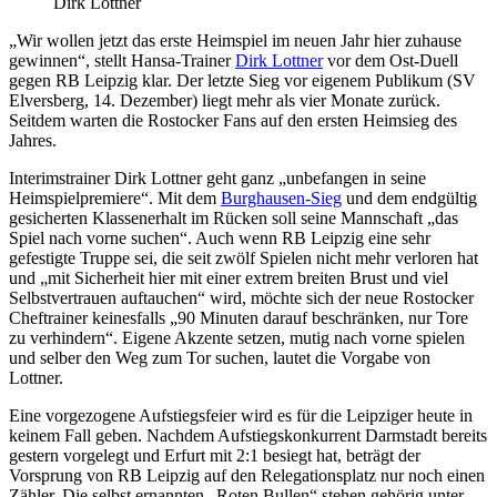
Dirk Lottner
„Wir wollen jetzt das erste Heimspiel im neuen Jahr hier zuhause
gewinnen“, stellt Hansa-Trainer
Dirk Lottner
vor dem Ost-Duell
gegen RB Leipzig klar. Der letzte Sieg vor eigenem Publikum (SV
Elversberg, 14. Dezember) liegt mehr als vier Monate zurück.
Seitdem warten die Rostocker Fans auf den ersten Heimsieg des
Jahres.
Interimstrainer Dirk Lottner geht ganz „unbefangen in seine
Heimspielpremiere“. Mit dem
Burghausen-Sieg
und dem endgültig
gesicherten Klassenerhalt im Rücken soll seine Mannschaft „das
Spiel nach vorne suchen“. Auch wenn RB Leipzig eine sehr
gefestigte Truppe sei, die seit zwölf Spielen nicht mehr verloren hat
und „mit Sicherheit hier mit einer extrem breiten Brust und viel
Selbstvertrauen auftauchen“ wird, möchte sich der neue Rostocker
Cheftrainer keinesfalls „90 Minuten darauf beschränken, nur Tore
zu verhindern“. Eigene Akzente setzen, mutig nach vorne spielen
und selber den Weg zum Tor suchen, lautet die Vorgabe von
Lottner.
Eine vorgezogene Aufstiegsfeier wird es für die Leipziger heute in
keinem Fall geben. Nachdem Aufstiegskonkurrent Darmstadt bereits
gestern vorgelegt und Erfurt mit 2:1 besiegt hat, beträgt der
Vorsprung von RB Leipzig auf den Relegationsplatz nur noch einen
Zähler. Die selbst ernannten „Roten Bullen“ stehen gehörig unter