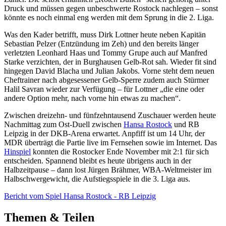
Druck und müssen gegen unbeschwerte Rostock nachlegen – sonst
könnte es noch einmal eng werden mit dem Sprung in die 2. Liga.
Was den Kader betrifft, muss Dirk Lottner heute neben Kapitän
Sebastian Pelzer (Entzündung im Zeh) und den bereits länger
verletzten Leonhard Haas und Tommy Grupe auch auf Manfred
Starke verzichten, der in Burghausen Gelb-Rot sah. Wieder fit sind
hingegen David Blacha und Julian Jakobs. Vorne steht dem neuen
Cheftrainer nach abgesessener Gelb-Sperre zudem auch Stürmer
Halil Savran wieder zur Verfügung – für Lottner „die eine oder
andere Option mehr, nach vorne hin etwas zu machen“.
Zwischen dreizehn- und fünfzehntausend Zuschauer werden heute
Nachmittag zum Ost-Duell zwischen
Hansa Rostock
und RB
Leipzig in der DKB-Arena erwartet. Anpfiff ist um 14 Uhr, der
MDR überträgt die Partie live im Fernsehen sowie im Internet. Das
Hinspiel
konnten die Rostocker Ende November mit 2:1 für sich
entscheiden. Spannend bleibt es heute übrigens auch in der
Halbzeitpause – dann lost Jürgen Brähmer, WBA-Weltmeister im
Halbschwergewicht, die Aufstiegsspiele in die 3. Liga aus.
Bericht vom Spiel Hansa Rostock - RB Leipzig
Themen & Teilen