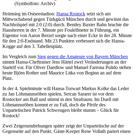
(Symbolfoto: Archiv)
Heimsieg im Ostseestadion:
Hansa Rostock
setzt sich am
Mittwochabend gegen Türkgücü München durch und gewinnt das
Nachholspiel mit 2:0 (2:0) durch. Bentley Baxter Bahn brachte die
Hausherren in der 7. Minute per Foulelfmeter in Führung, ein
Eigentor von Aaron Berzel sorgte nach einer Ecke in der 28. Minute
für den 2:0-Endstand. Mit 23 Punkten verbessert sich die Hansa-
Kogge auf den 3. Tabellenplatz.
Im Vergleich zum
Sieg gegen die Amateure von Bayern München
nimmt Hansa-Cheftrainer Jens Härtel zwei Veränderungen an der
Startelf vor. Für Oliver Daedlow und Manuel Farrona Pulido stehen
heute Björn Rother und Maurice Litka von Beginn an auf dem
Platz.
In der 4. Spielminute will Hansa-Torwart Markus Kolke das Leder
zu Jan Löhmannsröben spielen, Sercan Sararer ist vor dem
Rostocker am Ball und stürmt in den Strafraum. Im Duell mit
Löhmannsröben kommt er zu Fall, doch die Pfeife des
Unparteiischen Patrick Schwengers bleibt stumm – Glück für
Rostock!
Zwei Zeigerumdrehungen später zeigt der Unparteiische auf der
Gegenseite auf den Punkt. Gäste-Keeper Rene Vollath pariert einen