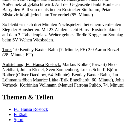
Außennetz abgefälscht wird. Auf der Gegenseite flankt Boubacar
Barry den Ball von rechts in den Rostocker Strafraum, Petar
Sliskovic köpft jedoch am Tor vorbei (85. Minute).
So bleibt es nach drei Minuten Nachspielzeit bei einem verdienten
Sieg der Hausherren. Mit 23 Zählern steht Hansa Rostock aktuell
auf dem 3. Tabellenplatz. Weiter geht es für die Kogge am Sonntag
beim SV Wehen Wiesbaden.
Tore:
1:0 Bentley Baxter Bahn (7. Minute, FE) 2:0 Aaron Berzel
(28. Minute, ET)
Aufstellung, FC Hansa Rostock:
Markus Kolke (Torwart) Nico
Neidhart, Julian Riedel, Sven Sonnenberg, Lukas Scherff Björn
Rother (Oliver Daedlow, 64. Minute), Bentley Baxter Bahn, Jan
Löhmannsröben Maurice Litka (Erik Engelhardt, 60. Minute), John
Verhoek, Korbinian Vollmann (Manuel Farrona Pulido, 74. Minute)
Themen & Teilen
FC Hansa Rostock
Fußball
Sport