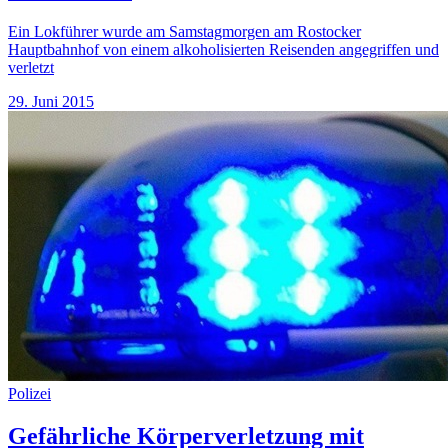
Ein Lokführer wurde am Samstagmorgen am Rostocker
Hauptbahnhof von einem alkoholisierten Reisenden angegriffen und
verletzt
29. Juni 2015
Polizei
Gefährliche Körperverletzung mit