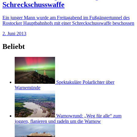
Schreckschusswaffe
Ein junger Mann wurde am Freitagabend im Fußgängertunnel des
Rostocker Hauptbahnhofs mit einer Schreckschusswaffe beschossen
2. Juni 2013
Beliebt
Spektakuläre Polarlichter über
Warnemünde
Warnowrund: „Weg für alle“ zum
joggen, flanieren und radeln um die Warnow