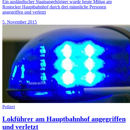
Ein ausländischer Staatsangehöriger wurde heute Mittag am
Rostocker Hauptbahnhof durch drei männliche Personen
angegriffen und verletzt
5. November 2015
Polizei
Lokführer am Hauptbahnhof angegriffen
und verletzt