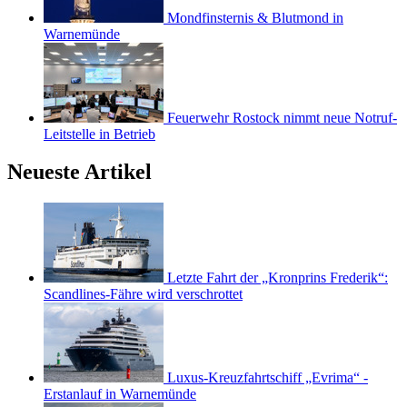
Mondfinsternis & Blutmond in
Warnemünde
Feuerwehr Rostock nimmt neue Notruf-
Leitstelle in Betrieb
Neueste Artikel
Letzte Fahrt der „Kronprins Frederik“:
Scandlines-Fähre wird verschrottet
Luxus-Kreuzfahrtschiff „Evrima“ -
Erstanlauf in Warnemünde