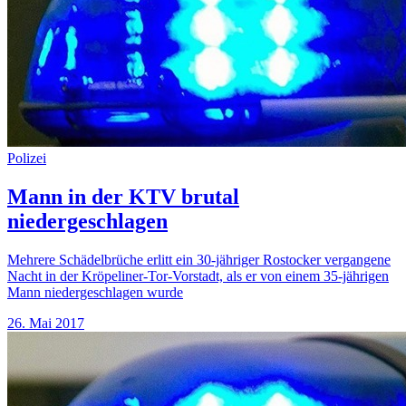
Polizei
Mann in der KTV brutal
niedergeschlagen
Mehrere Schädelbrüche erlitt ein 30-jähriger Rostocker vergangene
Nacht in der Kröpeliner-Tor-Vorstadt, als er von einem 35-jährigen
Mann niedergeschlagen wurde
26. Mai 2017