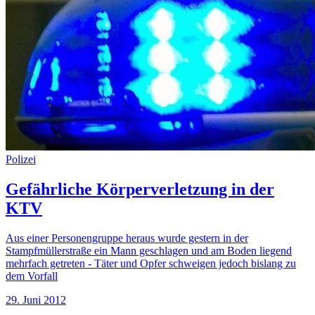
Polizei
Gefährliche Körperverletzung in der
KTV
Aus einer Personengruppe heraus wurde gestern in der
Stampfmüllerstraße ein Mann geschlagen und am Boden liegend
mehrfach getreten - Täter und Opfer schweigen jedoch bislang zu
dem Vorfall
29. Juni 2012