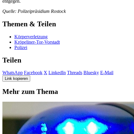
entgegen.
Quelle: Polizeipräsidium Rostock
Themen & Teilen
Körperverletzung
Kröpeliner-Tor-Vorstadt
Polizei
Teilen
WhatsApp
Facebook
X
LinkedIn
Threads
Bluesky
E-Mail
Link kopieren
Mehr zum Thema