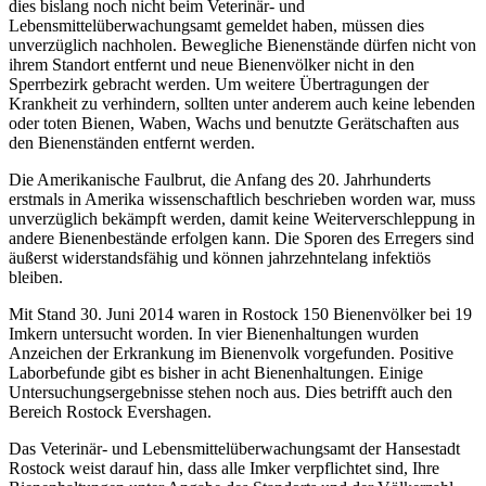
dies bislang noch nicht beim Veterinär- und
Lebensmittelüberwachungsamt gemeldet haben, müssen dies
unverzüglich nachholen. Bewegliche Bienenstände dürfen nicht von
ihrem Standort entfernt und neue Bienenvölker nicht in den
Sperrbezirk gebracht werden. Um weitere Übertragungen der
Krankheit zu verhindern, sollten unter anderem auch keine lebenden
oder toten Bienen, Waben, Wachs und benutzte Gerätschaften aus
den Bienenständen entfernt werden.
Die Amerikanische Faulbrut, die Anfang des 20. Jahrhunderts
erstmals in Amerika wissenschaftlich beschrieben worden war, muss
unverzüglich bekämpft werden, damit keine Weiterverschleppung in
andere Bienenbestände erfolgen kann. Die Sporen des Erregers sind
äußerst widerstandsfähig und können jahrzehntelang infektiös
bleiben.
Mit Stand 30. Juni 2014 waren in Rostock 150 Bienenvölker bei 19
Imkern untersucht worden. In vier Bienenhaltungen wurden
Anzeichen der Erkrankung im Bienenvolk vorgefunden. Positive
Laborbefunde gibt es bisher in acht Bienenhaltungen. Einige
Untersuchungsergebnisse stehen noch aus. Dies betrifft auch den
Bereich Rostock Evershagen.
Das Veterinär- und Lebensmittelüberwachungsamt der Hansestadt
Rostock weist darauf hin, dass alle Imker verpflichtet sind, Ihre