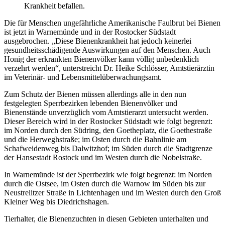
Krankheit befallen.
Die für Menschen ungefährliche Amerikanische Faulbrut bei Bienen
ist jetzt in Warnemünde und in der Rostocker Südstadt
ausgebrochen. „Diese Bienenkrankheit hat jedoch keinerlei
gesundheitsschädigende Auswirkungen auf den Menschen. Auch
Honig der erkrankten Bienenvölker kann völlig unbedenklich
verzehrt werden“, unterstreicht Dr. Heike Schlösser, Amtstierärztin
im Veterinär- und Lebensmittelüberwachungsamt.
Zum Schutz der Bienen müssen allerdings alle in den nun
festgelegten Sperrbezirken lebenden Bienenvölker und
Bienenstände unverzüglich vom Amtstierarzt untersucht werden.
Dieser Bereich wird in der Rostocker Südstadt wie folgt begrenzt:
im Norden durch den Südring, den Goetheplatz, die Goethestraße
und die Herweghstraße; im Osten durch die Bahnlinie am
Schafweidenweg bis Dalwitzhof; im Süden durch die Stadtgrenze
der Hansestadt Rostock und im Westen durch die Nobelstraße.
In Warnemünde ist der Sperrbezirk wie folgt begrenzt: im Norden
durch die Ostsee, im Osten durch die Warnow im Süden bis zur
Neustrelitzer Straße in Lichtenhagen und im Westen durch den Groß
Kleiner Weg bis Diedrichshagen.
Tierhalter, die Bienenzuchten in diesen Gebieten unterhalten und