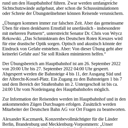
rund um den Hauptbahnhof führen. Zwar werden umfangreiche
Sichtschutzwände aufgebaut, aber schon die Schusssimulationen
oder Schreie der Übungsteilnehmer können Reisende verunsichern.
„Übungen kommen immer zur falschen Zeit. Aber das gemeinsame
Üben für einen denkbaren Ernstfall ist unerlässlich - insbesondere
mit mehreren Partnern“, unterstreicht Senator Dr. Chris von Wrycz
Rekowski. „Das Schminkteam des Deutschen Roten Kreuzes wird
für eine drastische Optik sorgen. Optisch und akustisch könnte der
Eindruck von Gefahr entstehen. Aber: Von dieser Übung geht aber
keinerlei Gefahr aus! Sie soll Risiken minimieren helfen.“
Der Übungsbereich am Hauptbahnhof ist am 26. September 2022
von 20:00 Uhr bis 27. September 2022 04:00 Uhr gesperrt.
Abgesperrt werden die Bahnsteige 4 bis 11, der Ausgang Süd und
der Albrecht-Kossel-Platz. Ein Zugang zu den Bahnsteigen 1 bis 7
und dem Bereich der Straßenbahn im 2. Untergeschoß ist bis ca.
24:00 Uhr vom Nordeingang des Hauptbahnhofes möglich.
Zur Information der Reisenden werden im Hauptbahnhof und in den
ankommenden Zügen Durchsagen erfolgen. Zusätzlich werden
Mitarbeiter der Deutschen Bahn AG vor Ort Fragen zu beantworten.
Alexander Kaczmarek, Konzernbevollmächtigter für die Länder
Berlin, Brandenburg und Mecklenburg-Vorpommern: „Unser