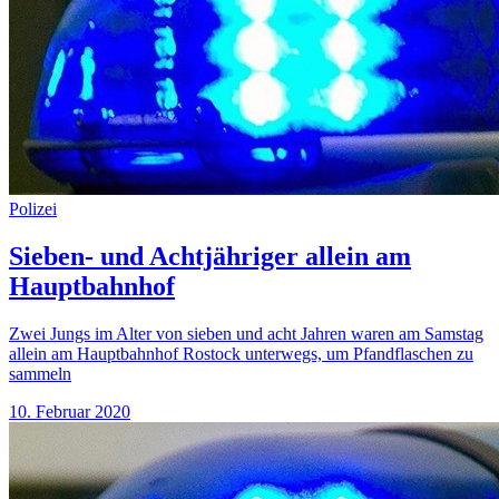
Polizei
Sieben- und Achtjähriger allein am
Hauptbahnhof
Zwei Jungs im Alter von sieben und acht Jahren waren am Samstag
allein am Hauptbahnhof Rostock unterwegs, um Pfandflaschen zu
sammeln
10. Februar 2020