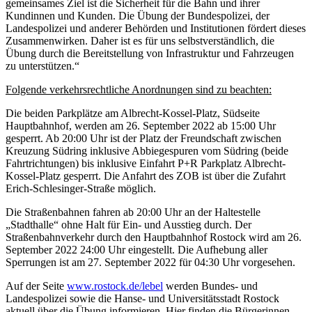
gemeinsames Ziel ist die Sicherheit für die Bahn und ihrer
Kundinnen und Kunden. Die Übung der Bundespolizei, der
Landespolizei und anderer Behörden und Institutionen fördert dieses
Zusammenwirken. Daher ist es für uns selbstverständlich, die
Übung durch die Bereitstellung von Infrastruktur und Fahrzeugen
zu unterstützen.“
Folgende verkehrsrechtliche Anordnungen sind zu beachten:
Die beiden Parkplätze am Albrecht-Kossel-Platz, Südseite
Hauptbahnhof, werden am 26. September 2022 ab 15:00 Uhr
gesperrt. Ab 20:00 Uhr ist der Platz der Freundschaft zwischen
Kreuzung Südring inklusive Abbiegespuren vom Südring (beide
Fahrtrichtungen) bis inklusive Einfahrt P+R Parkplatz Albrecht-
Kossel-Platz gesperrt. Die Anfahrt des ZOB ist über die Zufahrt
Erich-Schlesinger-Straße möglich.
Die Straßenbahnen fahren ab 20:00 Uhr an der Haltestelle
„Stadthalle“ ohne Halt für Ein- und Ausstieg durch. Der
Straßenbahnverkehr durch den Hauptbahnhof Rostock wird am 26.
September 2022 24:00 Uhr eingestellt. Die Aufhebung aller
Sperrungen ist am 27. September 2022 für 04:30 Uhr vorgesehen.
Auf der Seite
www.rostock.de/lebel
werden Bundes- und
Landespolizei sowie die Hanse- und Universitätsstadt Rostock
aktuell über die Übung informieren. Hier finden die Bürgerinnen