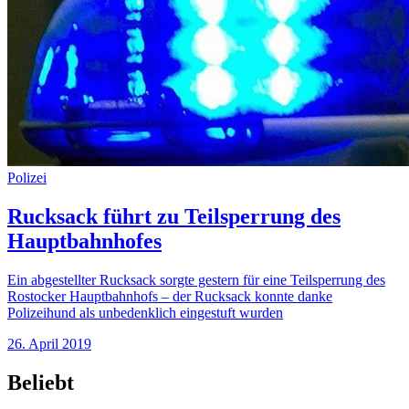
Polizei
Rucksack führt zu Teilsperrung des
Hauptbahnhofes
Ein abgestellter Rucksack sorgte gestern für eine Teilsperrung des
Rostocker Hauptbahnhofs – der Rucksack konnte danke
Polizeihund als unbedenklich eingestuft wurden
26. April 2019
Beliebt