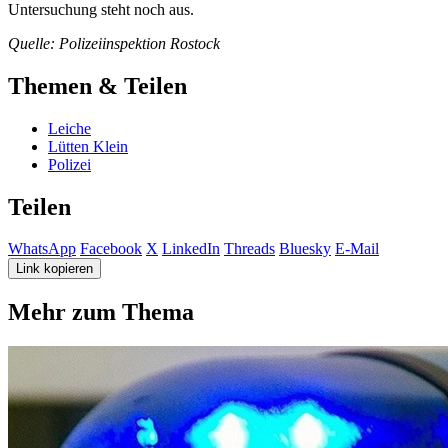
Untersuchung steht noch aus.
Quelle: Polizeiinspektion Rostock
Themen & Teilen
Leiche
Lütten Klein
Polizei
Teilen
WhatsApp
Facebook
X
LinkedIn
Threads
Bluesky
E-Mail
Link kopieren
Mehr zum Thema