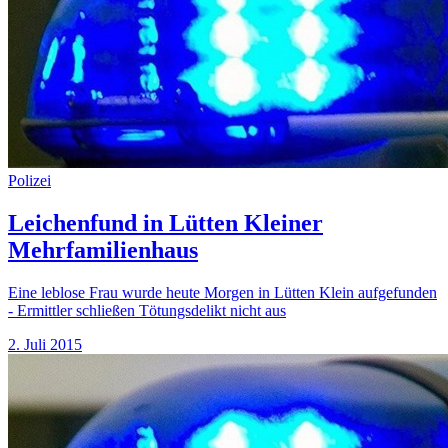
Polizei
Leichenfund in Lütten Kleiner
Mehrfamilienhaus
Eine leblose Frau wurde heute Morgen in Lütten Klein aufgefunden
- Ermittler schließen Tötungsdelikt nicht aus
2. Juli 2015