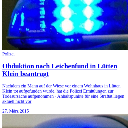
Polizei
Obduktion nach Leichenfund in Lütten
Klein beantragt
Nachdem ein Mann auf der Wiese vor einem Wohnhaus in Lütten
Klein tot aufgefunden wurde, hat die Polizei Ermittlungen zur
Todesursache aufgenommen - Anhaltspunkte für eine Straftat liegen
aktuell nicht vor
27. März 2015