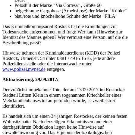
Poloshirt der Marke "Via Cortesa" , Größe 60
beige/braune Cargohose (Arbeitshose) der Marke "Kübler"
blau/rote und knöchelhohe Schuhe der Marke "FILA"
Das Kriminalkommissariat Rostock hat die Ermittlungen zur
Todesursache aufgenommen und fragt: Wer kann Hinweise zur
Identität des Mannes geben? Wer vermisst eine Person, auf die die
Beschreibung passt?
Hinweise nehmen der Kriminaldauerdienst (KDD) der Polizei
Rostock, Ulmenstr. 54 unter 0381 / 4916 1616, jede andere
Polizeidienststelle oder die Internetwache unter
www.polizei.mvnet.de
entgegen.
Aktualisierung, 29.09.2017:
Der zunächst unbekannte Tote, der am 13.09.2017 im Rostocker
Stadtteil Lütten Klein in einem sogenannten Kriechkeller eines
Mehrfamilienhauses tot aufgefunden wurde, ist zweifelsfrei
identifiziert.
Es handelt sich um einen 34-jährigen Rostocker, der keinen festen
Wohnsitz hatte. Nach derzeitigen Erkenntnissen und einer
durchgeführten Obduktion liegen keine Hinweise auf
Gewalteinwirkung vor. Das Ergebnis der toxikologischen