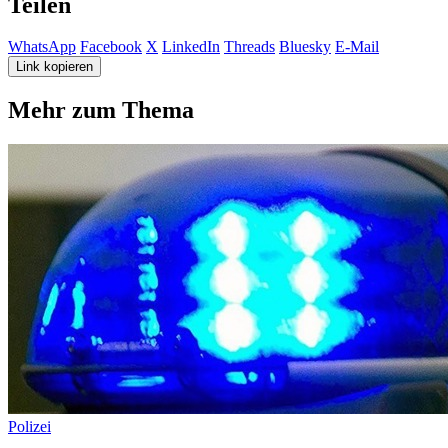
Teilen
WhatsApp
Facebook
X
LinkedIn
Threads
Bluesky
E-Mail
Link kopieren
Mehr zum Thema
Polizei