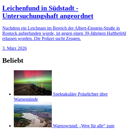
Leichenfund in Südstadt -
Untersuchungshaft angeordnet
Nachdem ein Leichnam im Bereich der Albert-Einstein-Straße in
Rostock aufgefunden wurde, ist gegen einen 39-Jährigen Haftbefehl
erlassen worden. Die Polizei sucht Zeugen.
3. März 2026
Beliebt
Spektakuläre Polarlichter über
Warnemünde
Warnowrund: „Weg für alle“ zum