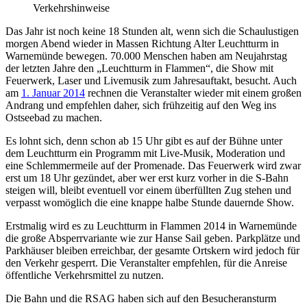
Verkehrshinweise
Das Jahr ist noch keine 18 Stunden alt, wenn sich die Schaulustigen
morgen Abend wieder in Massen Richtung Alter Leuchtturm in
Warnemünde bewegen. 70.000 Menschen haben am Neujahrstag
der letzten Jahre den „Leuchtturm in Flammen“, die Show mit
Feuerwerk, Laser und Livemusik zum Jahresauftakt, besucht. Auch
am
1. Januar 2014
rechnen die Veranstalter wieder mit einem großen
Andrang und empfehlen daher, sich frühzeitig auf den Weg ins
Ostseebad zu machen.
Es lohnt sich, denn schon ab 15 Uhr gibt es auf der Bühne unter
dem Leuchtturm ein Programm mit Live-Musik, Moderation und
eine Schlemmermeile auf der Promenade. Das Feuerwerk wird zwar
erst um 18 Uhr gezündet, aber wer erst kurz vorher in die S-Bahn
steigen will, bleibt eventuell vor einem überfüllten Zug stehen und
verpasst womöglich die eine knappe halbe Stunde dauernde Show.
Erstmalig wird es zu Leuchtturm in Flammen 2014 in Warnemünde
die große Absperrvariante wie zur Hanse Sail geben. Parkplätze und
Parkhäuser bleiben erreichbar, der gesamte Ortskern wird jedoch für
den Verkehr gesperrt. Die Veranstalter empfehlen, für die Anreise
öffentliche Verkehrsmittel zu nutzen.
Die Bahn und die RSAG haben sich auf den Besucheransturm