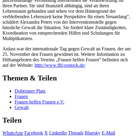
jahrzehntelange Verbindung übernehmen sie Verantwortung für
ihren Partner. Sie sind finanziell abhängig, sind an ihren
Lebensraum gebunden und sehen vor dem Hintergrund der
verbleibenden Lebenszeit keine Perspektive für einen Neuanfang“,
schildert Alexandra Peters von der Interventionsstelle gegen
häusliche Gewalt die Situation. Sie fordert klare Zuständigkeiten,
Koordination von entsprechenden Hilfen und Schulungen für
Multiplikatoren.
Anlass war der internationale Tag gegen Gewalt an Frauen, der am
25. November den Frauen gewidmet ist. Weitere Information zu
Hilfsangeboten des Vereins „Frauen helfen Frauen“ befinden sich
auf der Website:
http://www.fhf-rostock.de/
Themen & Teilen
Doberaner Platz
Frauen
Frauen helfen Frauen e.V.
Gewalt
Teilen
WhatsApp
Facebook
X
LinkedIn
Threads
Bluesky
E-Mail