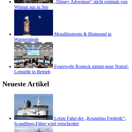
„Disney Adventure“ sticht erstmals von
Wismar aus in See
Mondfinsternis & Blutmond in
Warnemünde
Feuerwehr Rostock nimmt neue Notruf-
Leitstelle in Betrieb
Neueste Artikel
Letzte Fahrt der „Kronprins Frederik“:
Scandlines-Fähre wird verschrottet