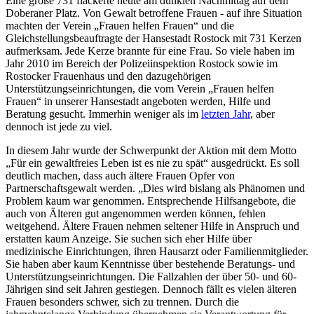
Eine große 731 flackerte heute am dunklen Nachmittag auf dem
Doberaner Platz. Von Gewalt betroffene Frauen - auf ihre Situation
machten der Verein „Frauen helfen Frauen“ und die
Gleichstellungsbeauftragte der Hansestadt Rostock mit 731 Kerzen
aufmerksam. Jede Kerze brannte für eine Frau. So viele haben im
Jahr 2010 im Bereich der Polizeiinspektion Rostock sowie im
Rostocker Frauenhaus und den dazugehörigen
Unterstützungseinrichtungen, die vom Verein „Frauen helfen
Frauen“ in unserer Hansestadt angeboten werden, Hilfe und
Beratung gesucht. Immerhin weniger als im
letzten Jahr
, aber
dennoch ist jede zu viel.
In diesem Jahr wurde der Schwerpunkt der Aktion mit dem Motto
„Für ein gewaltfreies Leben ist es nie zu spät“ ausgedrückt. Es soll
deutlich machen, dass auch ältere Frauen Opfer von
Partnerschaftsgewalt werden. „Dies wird bislang als Phänomen und
Problem kaum war genommen. Entsprechende Hilfsangebote, die
auch von Älteren gut angenommen werden können, fehlen
weitgehend. Ältere Frauen nehmen seltener Hilfe in Anspruch und
erstatten kaum Anzeige. Sie suchen sich eher Hilfe über
medizinische Einrichtungen, ihren Hausarzt oder Familienmitglieder.
Sie haben aber kaum Kenntnisse über bestehende Beratungs- und
Unterstützungseinrichtungen. Die Fallzahlen der über 50- und 60-
Jährigen sind seit Jahren gestiegen. Dennoch fällt es vielen älteren
Frauen besonders schwer, sich zu trennen. Durch die