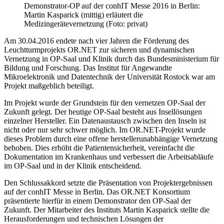
Demonstrator-OP auf der conhIT Messe 2016 in Berlin:
Martin Kasparick (mittig) erläutert die
Medizingerätevernetzung (Foto: privat)
Am 30.04.2016 endete nach vier Jahren die Förderung des
Leuchtturmprojekts OR.NET zur sicheren und dynamischen
Vernetzung in OP-Saal und Klinik durch das Bundesministerium für
Bildung und Forschung. Das Institut für Angewandte
Mikroelektronik und Datentechnik der Universität Rostock war am
Projekt maßgeblich beteiligt.
Im Projekt wurde der Grundstein für den vernetzen OP-Saal der
Zukunft gelegt. Der heutige OP-Saal besteht aus Insellösungen
einzelner Hersteller. Ein Datenaustausch zwischen den Inseln ist
nicht oder nur sehr schwer möglich. Im OR.NET-Projekt wurde
dieses Problem durch eine offene herstellerunabhängige Vernetzung
behoben. Dies erhöht die Patientensicherheit, vereinfacht die
Dokumentation im Krankenhaus und verbessert die Arbeitsabläufe
im OP-Saal und in der Klinik entscheidend.
Den Schlussakkord setzte die Präsentation von Projektergebnissen
auf der conhIT Messe in Berlin. Das OR.NET Konsortium
präsentierte hierfür in einem Demonstrator den OP-Saal der
Zukunft. Der Mitarbeiter des Instituts Martin Kasparick stellte die
Herausforderungen und technischen Lösungen der