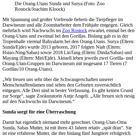
Die Orang-Utans Sunda und Surya (Foto: Zoo
Rostock/Joachim Kloock)
Mit Spannung und großer Vorfreude fiebern die Tierpfleger im
Darwineum und alle Zoomitarbeiter dem Frühjahr entgegen. Gleich
mehrfach wird Nachwuchs im
Zoo Rostock
erwartet, einmal bei den
Orang-Utans und zweimal bei den Gorillas. Bislang gab es in der
Tropenhalle viermal Babyalarm bei den Orang-Utans. Surya (Eltern:
Sunda/Ejde) wurde 2013 geboren, 2017 folgten Niah (Eltern:
Hsiao-Ning/Sabas) sowie 2018 LinTang (Eltern: Dinda/Sabas) und
Mayang (Eltern: Miri/Ejde). Aktuell leben jeweils zwei Gorilla- und
Orang-Utan-Gruppen im Darwineum mit insgesamt 17 Tieren (7
Gorillas/10 Orang-Utans).
„Wir freuen uns sehr über die Schwangerschaften unserer
Menschenaffendamen und sehen den Geburten zuversichtlich
entgegen. Alle Drei sind in bester Verfassung. Es gibt keinen Grund
zur Sorge“, sagte Zookuratorin Antje Angeli. „Alle freuen sich riesig
auf den Nachwuchs im Darwineum.“
Sunda sorgt für eine Überraschung
Damit hat eigentlich niemand mehr gerechnet. Orang-Utan-Oma
Sunda, Sabas Mutter, ist mit ihren 43 Jahren relativ „spät dran“. Sie
ist eine erfahrene Mutter, die ihre bislang fünf Jungtiere erfolgreich