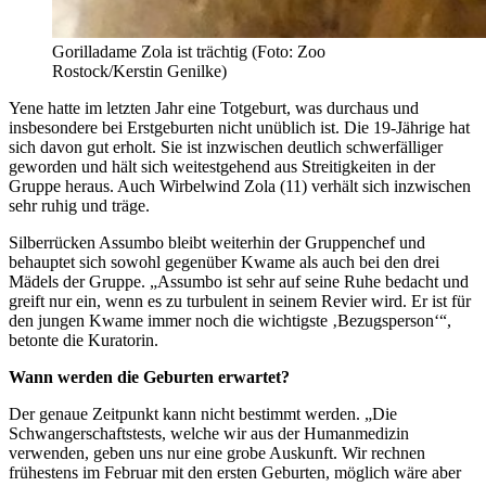
Gorilladame Zola ist trächtig (Foto: Zoo
Rostock/Kerstin Genilke)
Yene hatte im letzten Jahr eine Totgeburt, was durchaus und
insbesondere bei Erstgeburten nicht unüblich ist. Die 19-Jährige hat
sich davon gut erholt. Sie ist inzwischen deutlich schwerfälliger
geworden und hält sich weitestgehend aus Streitigkeiten in der
Gruppe heraus. Auch Wirbelwind Zola (11) verhält sich inzwischen
sehr ruhig und träge.
Silberrücken Assumbo bleibt weiterhin der Gruppenchef und
behauptet sich sowohl gegenüber Kwame als auch bei den drei
Mädels der Gruppe. „Assumbo ist sehr auf seine Ruhe bedacht und
greift nur ein, wenn es zu turbulent in seinem Revier wird. Er ist für
den jungen Kwame immer noch die wichtigste ‚Bezugsperson‘“,
betonte die Kuratorin.
Wann werden die Geburten erwartet?
Der genaue Zeitpunkt kann nicht bestimmt werden. „Die
Schwangerschaftstests, welche wir aus der Humanmedizin
verwenden, geben uns nur eine grobe Auskunft. Wir rechnen
frühestens im Februar mit den ersten Geburten, möglich wäre aber