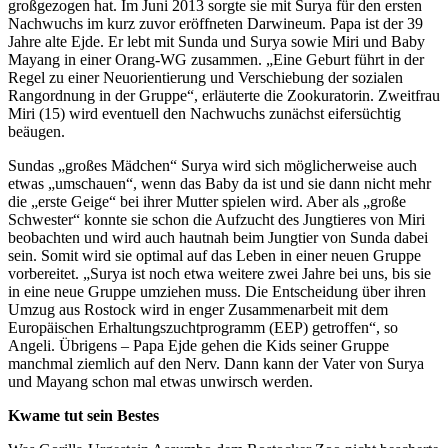
großgezogen hat. Im Juni 2013 sorgte sie mit Surya für den ersten
Nachwuchs im kurz zuvor eröffneten Darwineum. Papa ist der 39
Jahre alte Ejde. Er lebt mit Sunda und Surya sowie Miri und Baby
Mayang in einer Orang-WG zusammen. „Eine Geburt führt in der
Regel zu einer Neuorientierung und Verschiebung der sozialen
Rangordnung in der Gruppe“, erläuterte die Zookuratorin. Zweitfrau
Miri (15) wird eventuell den Nachwuchs zunächst eifersüchtig
beäugen.
Sundas „großes Mädchen“ Surya wird sich möglicherweise auch
etwas „umschauen“, wenn das Baby da ist und sie dann nicht mehr
die „erste Geige“ bei ihrer Mutter spielen wird. Aber als „große
Schwester“ konnte sie schon die Aufzucht des Jungtieres von Miri
beobachten und wird auch hautnah beim Jungtier von Sunda dabei
sein. Somit wird sie optimal auf das Leben in einer neuen Gruppe
vorbereitet. „Surya ist noch etwa weitere zwei Jahre bei uns, bis sie
in eine neue Gruppe umziehen muss. Die Entscheidung über ihren
Umzug aus Rostock wird in enger Zusammenarbeit mit dem
Europäischen Erhaltungszuchtprogramm (EEP) getroffen“, so
Angeli. Übrigens – Papa Ejde gehen die Kids seiner Gruppe
manchmal ziemlich auf den Nerv. Dann kann der Vater von Surya
und Mayang schon mal etwas unwirsch werden.
Kwame tut sein Bestes