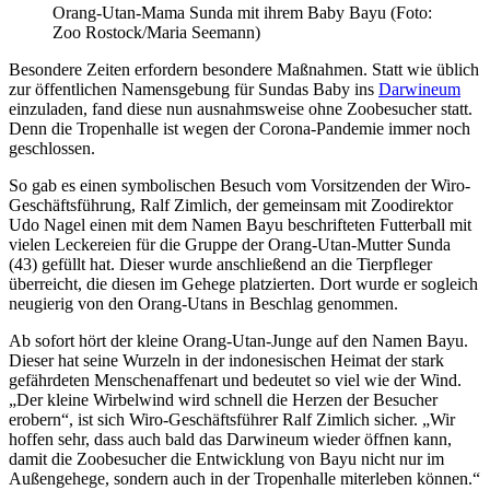
Orang-Utan-Mama Sunda mit ihrem Baby Bayu (Foto:
Zoo Rostock/Maria Seemann)
Besondere Zeiten erfordern besondere Maßnahmen. Statt wie üblich
zur öffentlichen Namensgebung für Sundas Baby ins
Darwineum
einzuladen, fand diese nun ausnahmsweise ohne Zoobesucher statt.
Denn die Tropenhalle ist wegen der Corona-Pandemie immer noch
geschlossen.
So gab es einen symbolischen Besuch vom Vorsitzenden der Wiro-
Geschäftsführung, Ralf Zimlich, der gemeinsam mit Zoodirektor
Udo Nagel einen mit dem Namen Bayu beschrifteten Futterball mit
vielen Leckereien für die Gruppe der Orang-Utan-Mutter Sunda
(43) gefüllt hat. Dieser wurde anschließend an die Tierpfleger
überreicht, die diesen im Gehege platzierten. Dort wurde er sogleich
neugierig von den Orang-Utans in Beschlag genommen.
Ab sofort hört der kleine Orang-Utan-Junge auf den Namen Bayu.
Dieser hat seine Wurzeln in der indonesischen Heimat der stark
gefährdeten Menschenaffenart und bedeutet so viel wie der Wind.
„Der kleine Wirbelwind wird schnell die Herzen der Besucher
erobern“, ist sich Wiro-Geschäftsführer Ralf Zimlich sicher. „Wir
hoffen sehr, dass auch bald das Darwineum wieder öffnen kann,
damit die Zoobesucher die Entwicklung von Bayu nicht nur im
Außengehege, sondern auch in der Tropenhalle miterleben können.“