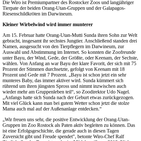
Die Wiro ist Premiumpartner des Rostocker Zoos und langjähriger
Tierpate der beiden Orang-Utan-Gruppen und der Galapagos-
Riesenschildkröten im Darwineum.
Kleiner Wirbelwind wird immer munterer
Am 15. Februar hatte Orang-Utan-Mutti Sunda ihren Sohn zur Welt
gebracht, insgesamt ihr sechstes Jungtier. Anschließend standen drei
Namen, ausgesucht von den Tierpflegern im Darwineum, zur
Auswahl und Abstimmung im Internet. So konnten die Zoofreunde
unter Bayu, der Wind, Gede, der Größte, oder Keenam, der Sechste,
wählen. Von Anfang an war Bayu der klare Favorit, der sich mit 75
Prozent der Stimmen durchsetzte, gefolgt von Keenam mit 18
Prozent und Gede mit 7 Prozent. „Bayu ist schon jetzt ein sehr
munteres Baby, das immer aktiver wird. Sunda kümmert sich
rührend um ihren jüngsten Spross und nimmt inzwischen auch
wieder mehr am Gruppenleben teil“, so Zoodirektor Udo Nagel.
„Anfangs hatte sich Sunda nach der Geburt etwas zurückgezogen.
Mit viel Glück kann man bei gutem Wetter schon jetzt die stolze
Mama auch mal auf der Außenanlage entdecken.“
„Wir freuen uns sehr, die positive Entwicklung der Orang-Utan-
Gruppen im Zoo Rostock als Paten aktiv begleiten zu können. Das
ist eine Erfolgsgeschichte, die gerade auch in diesen Tagen
Zuversicht gibt und Freude spendet", betonte Wiro-Chef Ralf