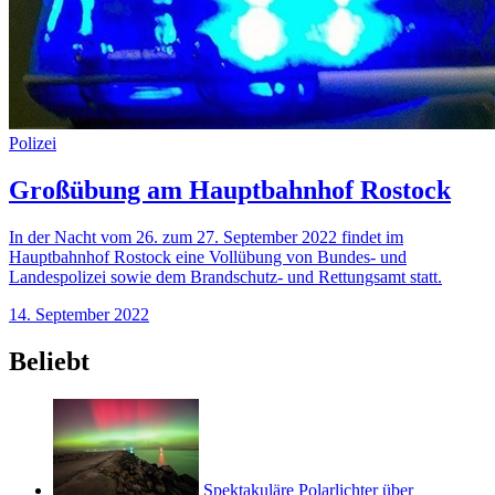
Polizei
Großübung am Hauptbahnhof Rostock
In der Nacht vom 26. zum 27. September 2022 findet im
Hauptbahnhof Rostock eine Vollübung von Bundes- und
Landespolizei sowie dem Brandschutz- und Rettungsamt statt.
14. September 2022
Beliebt
Spektakuläre Polarlichter über