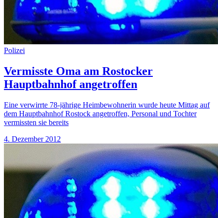
Polizei
Vermisste Oma am Rostocker
Hauptbahnhof angetroffen
Eine verwirrte 78-jährige Heimbewohnerin wurde heute Mittag auf
dem Hauptbahnhof Rostock angetroffen, Personal und Tochter
vermissten sie bereits
4. Dezember 2012