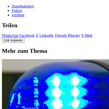
Hauptbahnhof
Polizei
vermisst
Teilen
WhatsApp
Facebook
X
LinkedIn
Threads
Bluesky
E-Mail
Link kopieren
Mehr zum Thema