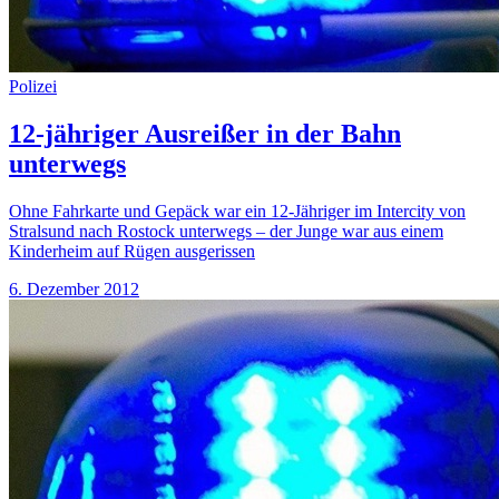
Polizei
12-jähriger Ausreißer in der Bahn
unterwegs
Ohne Fahrkarte und Gepäck war ein 12-Jähriger im Intercity von
Stralsund nach Rostock unterwegs – der Junge war aus einem
Kinderheim auf Rügen ausgerissen
6. Dezember 2012