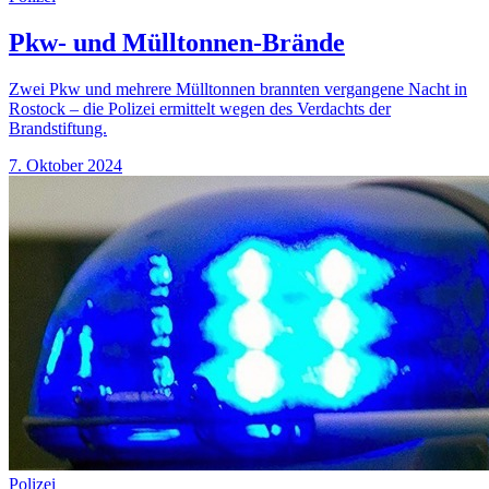
Pkw- und Mülltonnen-Brände
Zwei Pkw und mehrere Mülltonnen brannten vergangene Nacht in
Rostock – die Polizei ermittelt wegen des Verdachts der
Brandstiftung.
7. Oktober 2024
Polizei