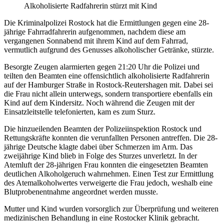
Alkoholisierte Radfahrerin stürzt mit Kind
Die Kriminalpolizei Rostock hat die Ermittlungen gegen eine 28-
jährige Fahrradfahrerin aufgenommen, nachdem diese am
vergangenen Sonnabend mit ihrem Kind auf dem Fahrrad,
vermutlich aufgrund des Genusses alkoholischer Getränke, stürzte.
Besorgte Zeugen alarmierten gegen 21:20 Uhr die Polizei und
teilten den Beamten eine offensichtlich alkoholisierte Radfahrerin
auf der Hamburger Straße in Rostock-Reutershagen mit. Dabei sei
die Frau nicht allein unterwegs, sondern transportiere ebenfalls ein
Kind auf dem Kindersitz. Noch während die Zeugen mit der
Einsatzleitstelle telefonierten, kam es zum Sturz.
Die hinzueilenden Beamten der Polizeiinspektion Rostock und
Rettungskräfte konnten die verunfallten Personen antreffen. Die 28-
jährige Deutsche klagte dabei über Schmerzen im Arm. Das
zweijährige Kind blieb in Folge des Sturzes unverletzt. In der
Atemluft der 28-jährigen Frau konnten die eingesetzten Beamten
deutlichen Alkoholgeruch wahrnehmen. Einen Test zur Ermittlung
des Atemalkoholwertes verweigerte die Frau jedoch, weshalb eine
Blutprobenentnahme angeordnet werden musste.
Mutter und Kind wurden vorsorglich zur Überprüfung und weiteren
medizinischen Behandlung in eine Rostocker Klinik gebracht.