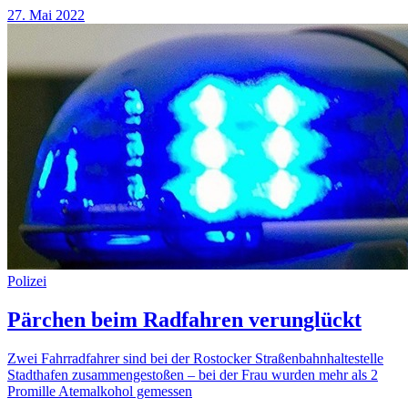
27. Mai 2022
Polizei
Pärchen beim Radfahren verunglückt
Zwei Fahrradfahrer sind bei der Rostocker Straßenbahnhaltestelle
Stadthafen zusammengestoßen – bei der Frau wurden mehr als 2
Promille Atemalkohol gemessen