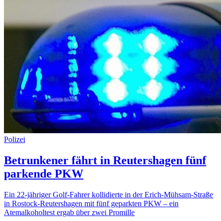
Polizei
Betrunkener fährt in Reutershagen fünf
parkende PKW
Ein 22-jähriger Golf-Fahrer kollidierte in der Erich-Mühsam-Straße
in Rostock-Reutershagen mit fünf geparkten PKW – ein
Atemalkoholtest ergab über zwei Promille