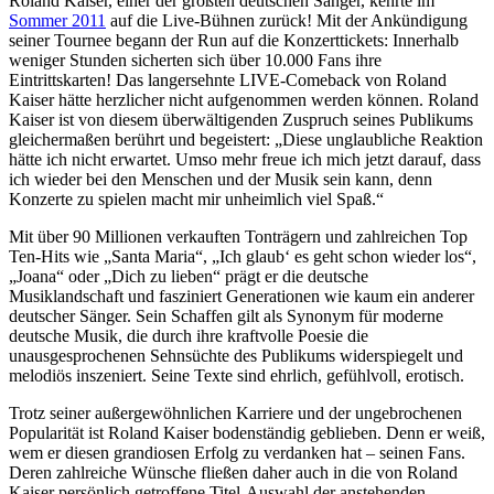
Roland Kaiser, einer der größten deutschen Sänger, kehrte im
Sommer 2011
auf die Live-Bühnen zurück! Mit der Ankündigung
seiner Tournee begann der Run auf die Konzerttickets: Innerhalb
weniger Stunden sicherten sich über 10.000 Fans ihre
Eintrittskarten! Das langersehnte LIVE-Comeback von Roland
Kaiser hätte herzlicher nicht aufgenommen werden können. Roland
Kaiser ist von diesem überwältigenden Zuspruch seines Publikums
gleichermaßen berührt und begeistert: „Diese unglaubliche Reaktion
hätte ich nicht erwartet. Umso mehr freue ich mich jetzt darauf, dass
ich wieder bei den Menschen und der Musik sein kann, denn
Konzerte zu spielen macht mir unheimlich viel Spaß.“
Mit über 90 Millionen verkauften Tonträgern und zahlreichen Top
Ten-Hits wie „Santa Maria“, „Ich glaub‘ es geht schon wieder los“,
„Joana“ oder „Dich zu lieben“ prägt er die deutsche
Musiklandschaft und fasziniert Generationen wie kaum ein anderer
deutscher Sänger. Sein Schaffen gilt als Synonym für moderne
deutsche Musik, die durch ihre kraftvolle Poesie die
unausgesprochenen Sehnsüchte des Publikums widerspiegelt und
melodiös inszeniert. Seine Texte sind ehrlich, gefühlvoll, erotisch.
Trotz seiner außergewöhnlichen Karriere und der ungebrochenen
Popularität ist Roland Kaiser bodenständig geblieben. Denn er weiß,
wem er diesen grandiosen Erfolg zu verdanken hat – seinen Fans.
Deren zahlreiche Wünsche fließen daher auch in die von Roland
Kaiser persönlich getroffene Titel-Auswahl der anstehenden