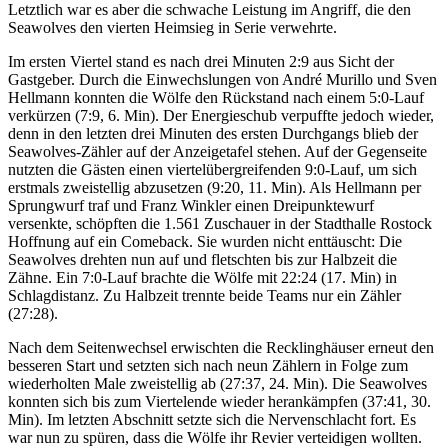
Letztlich war es aber die schwache Leistung im Angriff, die den
Seawolves den vierten Heimsieg in Serie verwehrte.
Im ersten Viertel stand es nach drei Minuten 2:9 aus Sicht der
Gastgeber. Durch die Einwechslungen von André Murillo und Sven
Hellmann konnten die Wölfe den Rückstand nach einem 5:0-Lauf
verkürzen (7:9, 6. Min). Der Energieschub verpuffte jedoch wieder,
denn in den letzten drei Minuten des ersten Durchgangs blieb der
Seawolves-Zähler auf der Anzeigetafel stehen. Auf der Gegenseite
nutzten die Gästen einen viertelübergreifenden 9:0-Lauf, um sich
erstmals zweistellig abzusetzen (9:20, 11. Min). Als Hellmann per
Sprungwurf traf und Franz Winkler einen Dreipunktewurf
versenkte, schöpften die 1.561 Zuschauer in der Stadthalle Rostock
Hoffnung auf ein Comeback. Sie wurden nicht enttäuscht: Die
Seawolves drehten nun auf und fletschten bis zur Halbzeit die
Zähne. Ein 7:0-Lauf brachte die Wölfe mit 22:24 (17. Min) in
Schlagdistanz. Zu Halbzeit trennte beide Teams nur ein Zähler
(27:28).
Nach dem Seitenwechsel erwischten die Recklinghäuser erneut den
besseren Start und setzten sich nach neun Zählern in Folge zum
wiederholten Male zweistellig ab (27:37, 24. Min). Die Seawolves
konnten sich bis zum Viertelende wieder herankämpfen (37:41, 30.
Min). Im letzten Abschnitt setzte sich die Nervenschlacht fort. Es
war nun zu spüren, dass die Wölfe ihr Revier verteidigen wollten.