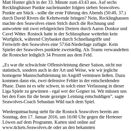
Matt Hunter glich in der 33. Minute zum 43:43 aus. Auf sechs
Recklinghäuser Punkte nacheinander folgten sieben Seawolves-
Punkte am Stück - sollte die erste Führung des Abends (50:49, 37.)
durch David Rivers die Kehrtwende bringen? Nein, Recklinghausen
machte den Seawolves einen Strich durch die Rechnung und
antwortete mit zwei erfolgreichen Dreiern durch Aaron Donkor und
Cavel Witter. Rostock hatte in der Schlussphase weiterhin kein
Wurfglück, während Citybasket durch Schnellangriffe und
Freiwürfe den Seawolves eine 57:64-Niederlage zufügte. Kein
Spieler der Seawolves punktete zweistellig. Als Teams verwandelten
die Rostocker lediglich 34 Prozent aus dem Feld.
„Es war die schwächste Offensivleistung dieser Saison, nicht nur
statistisch, sondern auch in der Art und Weise, wie wir jegliche
homogene Mannschaftsleistung im Angriff vermissen ließen. Dazu
kommen dann ein, zwei defensive Fehler in der entscheidenden
Phase. Dann ist es sehr schwer, in solch einer Verfassung in dieser
Liga Spiele zu gewinnen - egal wer der Gegner ist. Wir müssen uns
bei den Fans für die heute gezeigte Leistung entschuldigen”, sagte
Seawolves-Coach Sebastian Wild nach dem Spiel.
Wiedergutmachung steht für die Rostock Seawolves bereits am
Sonntag, den 17. Januar 2016, um 16:00 Uhr gegen die Hertener
Löwen auf dem Programm. Karten sind online auf
www.tickets.Seawolves.de oder an den bekannten