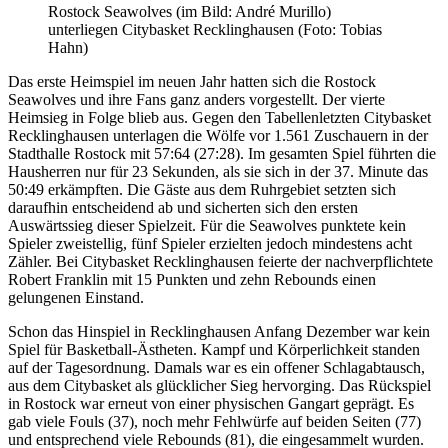
Rostock Seawolves (im Bild: André Murillo)
unterliegen Citybasket Recklinghausen (Foto: Tobias
Hahn)
Das erste Heimspiel im neuen Jahr hatten sich die Rostock
Seawolves und ihre Fans ganz anders vorgestellt. Der vierte
Heimsieg in Folge blieb aus. Gegen den Tabellenletzten Citybasket
Recklinghausen unterlagen die Wölfe vor 1.561 Zuschauern in der
Stadthalle Rostock mit 57:64 (27:28). Im gesamten Spiel führten die
Hausherren nur für 23 Sekunden, als sie sich in der 37. Minute das
50:49 erkämpften. Die Gäste aus dem Ruhrgebiet setzten sich
daraufhin entscheidend ab und sicherten sich den ersten
Auswärtssieg dieser Spielzeit. Für die Seawolves punktete kein
Spieler zweistellig, fünf Spieler erzielten jedoch mindestens acht
Zähler. Bei Citybasket Recklinghausen feierte der nachverpflichtete
Robert Franklin mit 15 Punkten und zehn Rebounds einen
gelungenen Einstand.
Schon das Hinspiel in Recklinghausen Anfang Dezember war kein
Spiel für Basketball-Ästheten. Kampf und Körperlichkeit standen
auf der Tagesordnung. Damals war es ein offener Schlagabtausch,
aus dem Citybasket als glücklicher Sieg hervorging. Das Rückspiel
in Rostock war erneut von einer physischen Gangart geprägt. Es
gab viele Fouls (37), noch mehr Fehlwürfe auf beiden Seiten (77)
und entsprechend viele Rebounds (81), die eingesammelt wurden.