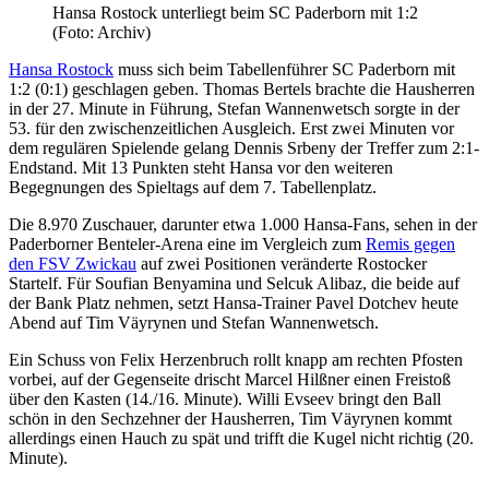
Hansa Rostock unterliegt beim SC Paderborn mit 1:2
(Foto: Archiv)
Hansa Rostock
muss sich beim Tabellenführer SC Paderborn mit
1:2 (0:1) geschlagen geben. Thomas Bertels brachte die Hausherren
in der 27. Minute in Führung, Stefan Wannenwetsch sorgte in der
53. für den zwischenzeitlichen Ausgleich. Erst zwei Minuten vor
dem regulären Spielende gelang Dennis Srbeny der Treffer zum 2:1-
Endstand. Mit 13 Punkten steht Hansa vor den weiteren
Begegnungen des Spieltags auf dem 7. Tabellenplatz.
Die 8.970 Zuschauer, darunter etwa 1.000 Hansa-Fans, sehen in der
Paderborner Benteler-Arena eine im Vergleich zum
Remis gegen
den FSV Zwickau
auf zwei Positionen veränderte Rostocker
Startelf. Für Soufian Benyamina und Selcuk Alibaz, die beide auf
der Bank Platz nehmen, setzt Hansa-Trainer Pavel Dotchev heute
Abend auf Tim Väyrynen und Stefan Wannenwetsch.
Ein Schuss von Felix Herzenbruch rollt knapp am rechten Pfosten
vorbei, auf der Gegenseite drischt Marcel Hilßner einen Freistoß
über den Kasten (14./16. Minute). Willi Evseev bringt den Ball
schön in den Sechzehner der Hausherren, Tim Väyrynen kommt
allerdings einen Hauch zu spät und trifft die Kugel nicht richtig (20.
Minute).