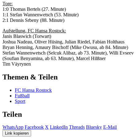
Tore:
1:0 Thomas Bertels (27. Minute)
1:1 Stefan Wannenwetsch (53. Minute)
2:1 Dennis Srbeny (88. Minute)
Aufstellung, FC Hansa Rostock:
Janis Blaswich (Torwart)
Joshua Nadeau, Oliver Hüsing, Julian Riedel, Fabian Holthaus
Bryan Henning, Amaury Bischoff (Mike Owusu, ab 84. Minute)
Stefan Wannenwetsch (Selcuk Alibaz, ab 73. Minute), Willi Evseev
(Soufian Benyamina, ab 63. Minute), Marcel Hilßner
Tim Väyrynen
Themen & Teilen
FC Hansa Rostock
Fußball
Sport
Teilen
WhatsApp
Facebook
X
LinkedIn
Threads
Bluesky
E-Mail
Link kopieren