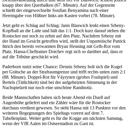
knapp über den Querbalken (67. Minute). Auf der Gegenseite
schießt der eingewechselte Soufian Benyamina nach einer
Hereingabe von Hilßner links am Kasten vorbei (78. Minute).
Jetzt geht es Schlag auf Schlag: Janis Blaswich lenkt einen Srbeny-
Kopfball an die Latte und hält das 1:1. Doch kurz darauf stehen die
Rostocker nur noch zu zehnt auf den Platz. Nachdem Srbeny mit
der Hand im Gesicht getroffen wird, stellt der Unparteiische Patrick
Ittrich den bereits verwarnten Bryan Henning mit Gelb-Rot vom
Platz. Hansa-Cheftrainer Dotchev regt sich so darüber auf, dass er
auf die Tribüne geschickt wird.
Paderborn nutzt seine Chance: Dennis Srbeny holt sich die Kugel
per Grätsche an der Strafraumgrenze und trifft rechts unten zum 2:1
(88. Minute). Doppel-Rot für Väyrynen (grobes Foulspiel) und
Bertels (Tätlichkeit) sind bei der aufgeheizten Stimmung in der
Nachspielzeit nur noch eine unschöne Randnotiz.
Beide Mannschaften haben sich heute Abend ein Duell auf
Augenhöhe geliefert und ein Zähler wäre für die Rostocker
durchaus verdient gewesen. So steht Hansa mit 13 Punkten vor den
weiteren Begegnungen des Spieltags vorerst auf dem 7.
Tabellenplatz. Weiter geht es für die Kogge am nächsten Samstag,
wenn der VfR Aalen im Ostseestadion zu Gast ist.