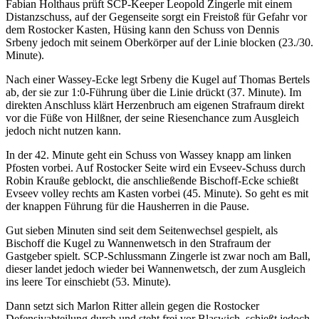
Fabian Holthaus prüft SCP-Keeper Leopold Zingerle mit einem
Distanzschuss, auf der Gegenseite sorgt ein Freistoß für Gefahr vor
dem Rostocker Kasten, Hüsing kann den Schuss von Dennis
Srbeny jedoch mit seinem Oberkörper auf der Linie blocken (23./30.
Minute).
Nach einer Wassey-Ecke legt Srbeny die Kugel auf Thomas Bertels
ab, der sie zur 1:0-Führung über die Linie drückt (37. Minute). Im
direkten Anschluss klärt Herzenbruch am eigenen Strafraum direkt
vor die Füße von Hilßner, der seine Riesenchance zum Ausgleich
jedoch nicht nutzen kann.
In der 42. Minute geht ein Schuss von Wassey knapp am linken
Pfosten vorbei. Auf Rostocker Seite wird ein Evseev-Schuss durch
Robin Krauße geblockt, die anschließende Bischoff-Ecke schießt
Evseev volley rechts am Kasten vorbei (45. Minute). So geht es mit
der knappen Führung für die Hausherren in die Pause.
Gut sieben Minuten sind seit dem Seitenwechsel gespielt, als
Bischoff die Kugel zu Wannenwetsch in den Strafraum der
Gastgeber spielt. SCP-Schlussmann Zingerle ist zwar noch am Ball,
dieser landet jedoch wieder bei Wannenwetsch, der zum Ausgleich
ins leere Tor einschiebt (53. Minute).
Dann setzt sich Marlon Ritter allein gegen die Rostocker
Defensivabteilung durch und steht frei vor Blaswich, schießt jedoch