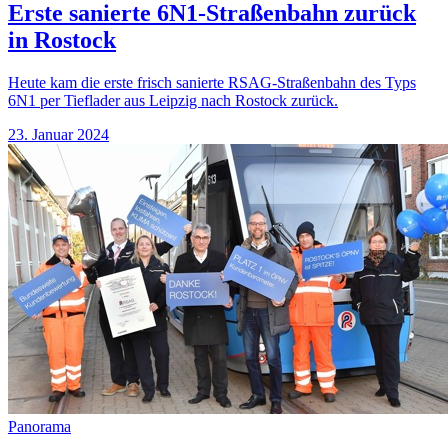
Erste sanierte 6N1-Straßenbahn zurück
in Rostock
Heute kam die erste frisch sanierte RSAG-Straßenbahn des Typs
6N1 per Tieflader aus Leipzig nach Rostock zurück.
23. Januar 2024
Panorama