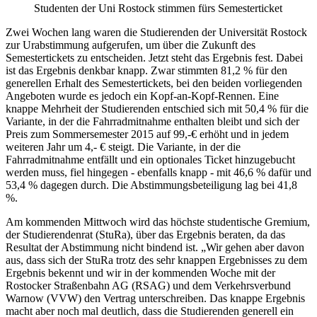
Studenten der Uni Rostock stimmen fürs Semesterticket
Zwei Wochen lang waren die Studierenden der Universität Rostock
zur Urabstimmung aufgerufen, um über die Zukunft des
Semestertickets zu entscheiden. Jetzt steht das Ergebnis fest. Dabei
ist das Ergebnis denkbar knapp. Zwar stimmten 81,2 % für den
generellen Erhalt des Semestertickets, bei den beiden vorliegenden
Angeboten wurde es jedoch ein Kopf-an-Kopf-Rennen. Eine
knappe Mehrheit der Studierenden entschied sich mit 50,4 % für die
Variante, in der die Fahrradmitnahme enthalten bleibt und sich der
Preis zum Sommersemester 2015 auf 99,-€ erhöht und in jedem
weiteren Jahr um 4,- € steigt. Die Variante, in der die
Fahrradmitnahme entfällt und ein optionales Ticket hinzugebucht
werden muss, fiel hingegen - ebenfalls knapp - mit 46,6 % dafür und
53,4 % dagegen durch. Die Abstimmungsbeteiligung lag bei 41,8
%.
Am kommenden Mittwoch wird das höchste studentische Gremium,
der Studierendenrat (StuRa), über das Ergebnis beraten, da das
Resultat der Abstimmung nicht bindend ist. „Wir gehen aber davon
aus, dass sich der StuRa trotz des sehr knappen Ergebnisses zu dem
Ergebnis bekennt und wir in der kommenden Woche mit der
Rostocker Straßenbahn AG (RSAG) und dem Verkehrsverbund
Warnow (VVW) den Vertrag unterschreiben. Das knappe Ergebnis
macht aber noch mal deutlich, dass die Studierenden generell ein