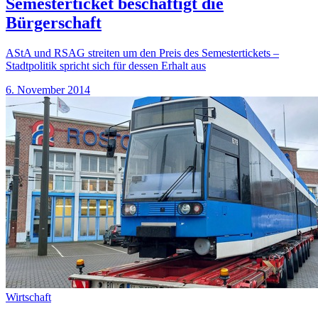
Semesterticket beschäftigt die
Bürgerschaft
AStA und RSAG streiten um den Preis des Semestertickets –
Stadtpolitik spricht sich für dessen Erhalt aus
6. November 2014
Wirtschaft