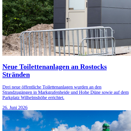
Neue Toilettenanlagen an Rostocks
Stränden
Drei neue öffentliche Toilettenanlagen wurden an den
Strandzugängen in Markgrafenheide und Hohe Düne sowie auf dem
Parkplatz Wilhelmshöhe errichtet.
26. Juni 2026