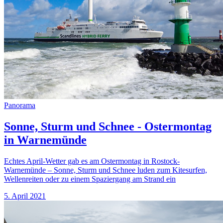
Panorama
Sonne, Sturm und Schnee - Ostermontag
in Warnemünde
Echtes April-Wetter gab es am Ostermontag in Rostock-
Warnemünde – Sonne, Sturm und Schnee luden zum Kitesurfen,
Wellenreiten oder zu einem Spaziergang am Strand ein
5. April 2021