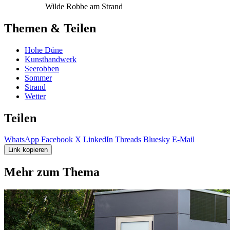
Wilde Robbe am Strand
Themen & Teilen
Hohe Düne
Kunsthandwerk
Seerobben
Sommer
Strand
Wetter
Teilen
WhatsApp
Facebook
X
LinkedIn
Threads
Bluesky
E-Mail
Link kopieren
Mehr zum Thema