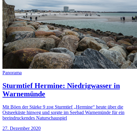
Panorama
Sturmtief Hermine: Niedrigwasser in
Warnemünde
Mit Böen der Stärke 9 zog Sturmtief „Hermine“ heute über die
Ostseeküste hinweg und sorgte im Seebad Warnemünde für ein
beeindruckendes Naturschauspiel
27. Dezember 2020