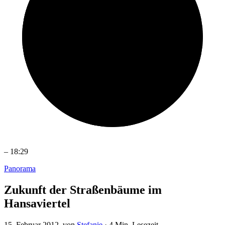
–
18:29
Panorama
Zukunft der Straßenbäume im
Hansaviertel
15. Februar 2012
, von
Stefanie
·
4 Min. Lesezeit