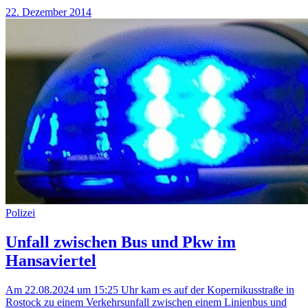
22. Dezember 2014
Polizei
Unfall zwischen Bus und Pkw im
Hansaviertel
Am 22.08.2024 um 15:25 Uhr kam es auf der Kopernikusstraße in
Rostock zu einem Verkehrsunfall zwischen einem Linienbus und