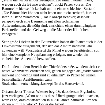
„Wenn die Mauer an der Strempelstraße saniert werden muss,
werden auch die Bäume weichen“, blickt Patzer voraus. Die
Baumreihe hier sei lückenhaft und in einem schlechten Zustand.
„Die Bäume hier können nicht leben und nicht sterben“, fasst er
ihren Zustand zusammen. „Das Konzept sieht vor, dass wir
perspektivisch eine Baumreihe mit allen technischen
Aufwendungen, die nötig sind, einrichten, einen durchgängigen
Parkstreifen und den Gehweg an die Mauer der Klinik heran
verlagern.“
Sehr große Lücken in den Baumreihen haben die Planer auch in der
Liskowstraße ausgemacht, der sich das Amt im nächsten Jahr
zuwenden will. Vorausgesetzt die Mittel werden bereitgestellt, soll
hier eine komplette Neupflanzung erfolgen, um wieder ein
einheitliches Alleenbild herzustellen.
Die Linden in dem Bereich der Thierfelderstraße, wo demnächst ein
neues Wohnviertel entstehen soll, gelten hingegen als „städtebaulich
markant und wichtig und sind zu erhalten“, so Patzer bei seinen
beispielhaften Ausführungen zum
Straßenbaumentwicklungskonzept für das Hansaviertel.
Ortsamtsleiter Thomas Wiesner begrüßt, dass dessen Ergebnisse
jetzt vorliegen. „Wenn wir uns diese Überlegungen nicht machen,
wäre es so, dass es tatsächlich in 40/50 Jahren baumlose Straßen
geben wird in Rostock“, lobt er die Arbeit.