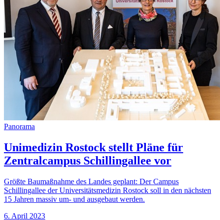
Panorama
Unimedizin Rostock stellt Pläne für
Zentralcampus Schillingallee vor
Größte Baumaßnahme des Landes geplant: Der Campus
Schillingallee der Universitätsmedizin Rostock soll in den nächsten
15 Jahren massiv um- und ausgebaut werden.
6. April 2023