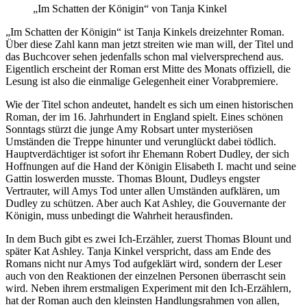
„Im Schatten der Königin“ von Tanja Kinkel
„Im Schatten der Königin“ ist Tanja Kinkels dreizehnter Roman.
Über diese Zahl kann man jetzt streiten wie man will, der Titel und
das Buchcover sehen jedenfalls schon mal vielversprechend aus.
Eigentlich erscheint der Roman erst Mitte des Monats offiziell, die
Lesung ist also die einmalige Gelegenheit einer Vorabpremiere.
Wie der Titel schon andeutet, handelt es sich um einen historischen
Roman, der im 16. Jahrhundert in England spielt. Eines schönen
Sonntags stürzt die junge Amy Robsart unter mysteriösen
Umständen die Treppe hinunter und verunglückt dabei tödlich.
Hauptverdächtiger ist sofort ihr Ehemann Robert Dudley, der sich
Hoffnungen auf die Hand der Königin Elisabeth I. macht und seine
Gattin loswerden musste. Thomas Blount, Dudleys engster
Vertrauter, will Amys Tod unter allen Umständen aufklären, um
Dudley zu schützen. Aber auch Kat Ashley, die Gouvernante der
Königin, muss unbedingt die Wahrheit herausfinden.
In dem Buch gibt es zwei Ich-Erzähler, zuerst Thomas Blount und
später Kat Ashley. Tanja Kinkel verspricht, dass am Ende des
Romans nicht nur Amys Tod aufgeklärt wird, sondern der Leser
auch von den Reaktionen der einzelnen Personen überrascht sein
wird. Neben ihrem erstmaligen Experiment mit den Ich-Erzählern,
hat der Roman auch den kleinsten Handlungsrahmen von allen,