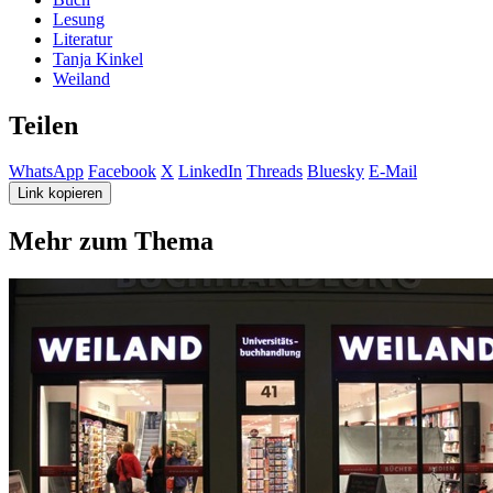
Lesung
Literatur
Tanja Kinkel
Weiland
Teilen
WhatsApp
Facebook
X
LinkedIn
Threads
Bluesky
E-Mail
Link kopieren
Mehr zum Thema