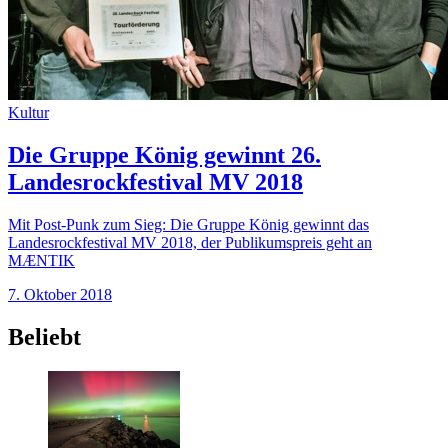
Kultur
Die Gruppe König gewinnt 26.
Landesrockfestival MV 2018
Mit Post-Punk zum Sieg: Die Gruppe König gewinnt das
Landesrockfestival MV 2018, der Publikumspreis geht an
MÆNTIK
7. Oktober 2018
Beliebt