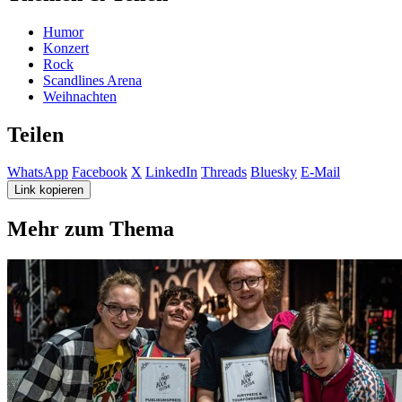
Humor
Konzert
Rock
Scandlines Arena
Weihnachten
Teilen
WhatsApp
Facebook
X
LinkedIn
Threads
Bluesky
E-Mail
Link kopieren
Mehr zum Thema