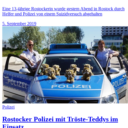
Eine 13-jährige Rostockerin wurde gestern Abend in Rostock durch
Helfer und Polizei von einem Suizidversuch abgehalten
5. September 2019
Polizei
Rostocker Polizei mit Tröste-Teddys im
Einsatz