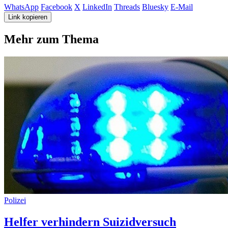
WhatsApp
Facebook
X
LinkedIn
Threads
Bluesky
E-Mail
Link kopieren
Mehr zum Thema
Polizei
Helfer verhindern Suizidversuch