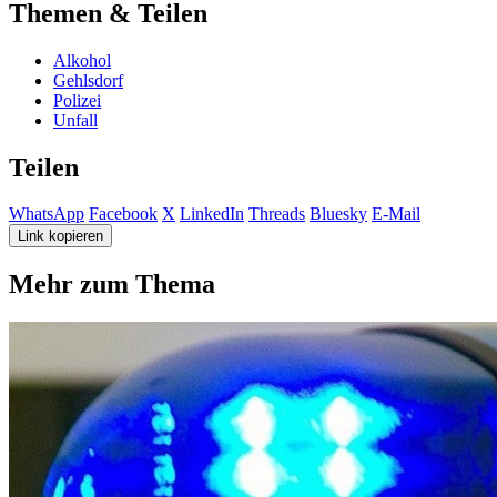
Themen & Teilen
Alkohol
Gehlsdorf
Polizei
Unfall
Teilen
WhatsApp
Facebook
X
LinkedIn
Threads
Bluesky
E-Mail
Link kopieren
Mehr zum Thema