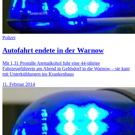
Polizei
Autofahrt endete in der Warnow
Mit 1,31 Promille Atemalkohol fuhr eine 44-jährige
Fahrzeugführerin am Abend in Gehlsdorf in die Warnow – sie kam
mit Unterkühlungen ins Krankenhaus
11. Februar 2014