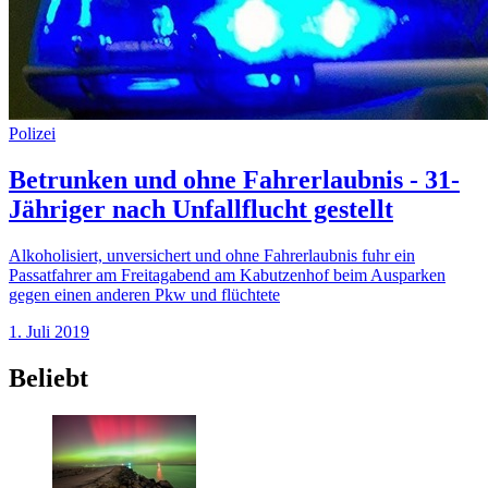
Polizei
Betrunken und ohne Fahrerlaubnis - 31-
Jähriger nach Unfallflucht gestellt
Alkoholisiert, unversichert und ohne Fahrerlaubnis fuhr ein
Passatfahrer am Freitagabend am Kabutzenhof beim Ausparken
gegen einen anderen Pkw und flüchtete
1. Juli 2019
Beliebt