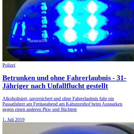
Polizei
Betrunken und ohne Fahrerlaubnis - 31-
Jähriger nach Unfallflucht gestellt
Alkoholisiert, unversichert und ohne Fahrerlaubnis fuhr ein
Passatfahrer am Freitagabend am Kabutzenhof beim Ausparken
gegen einen anderen Pkw und flüchtete
1. Juli 2019