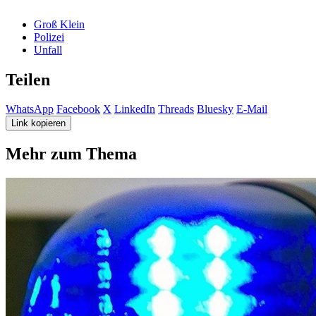
Groß Klein
Polizei
Unfall
Teilen
WhatsApp
Facebook
X
LinkedIn
Threads
Bluesky
E-Mail
Link kopieren
Mehr zum Thema