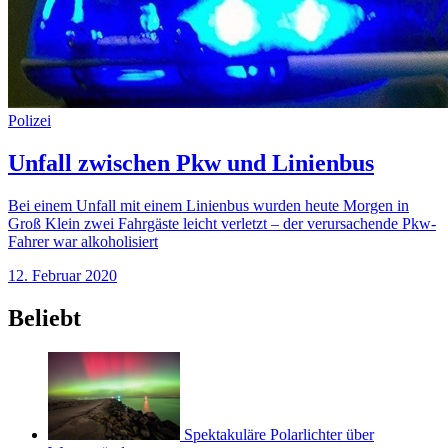
Polizei
Unfall zwischen Pkw und Linienbus
Bei einem Unfall mit einem Linienbus wurden heute Morgen in
Groß Klein zwei Fahrgäste leicht verletzt – der verursachende Pkw-
Fahrer war alkoholisiert
12. Februar 2020
Beliebt
Spektakuläre Polarlichter über