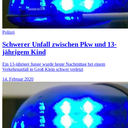
Polizei
Schwerer Unfall zwischen Pkw und 13-
jährigem Kind
Ein 13-jähriger Junge wurde heute Nachmittag bei einem
Verkehrsunfall in Groß Klein schwer verletzt
14. Februar 2020