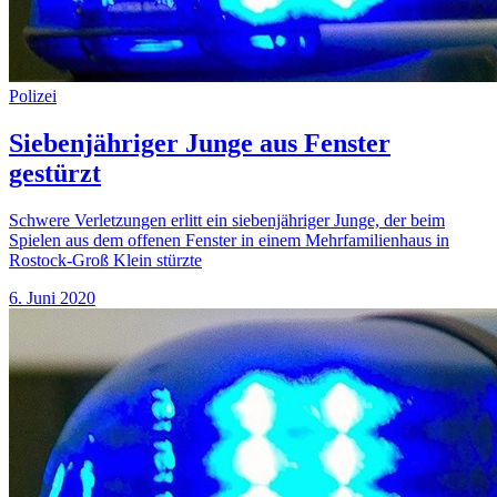
Polizei
Siebenjähriger Junge aus Fenster
gestürzt
Schwere Verletzungen erlitt ein siebenjähriger Junge, der beim
Spielen aus dem offenen Fenster in einem Mehrfamilienhaus in
Rostock-Groß Klein stürzte
6. Juni 2020