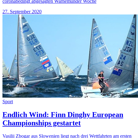
coronabedingt abgesagten Warnemünder Woche
27. September 2020
Sport
Endlich Wind: Finn Dinghy European
Championships gestartet
Vasilij Zbogar aus Slowenien liegt nach drei Wettfahrten am ersten