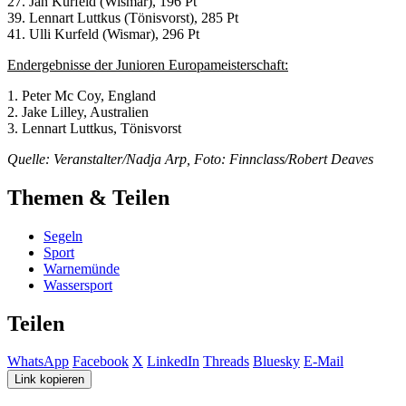
27. Jan Kurfeld (Wismar), 196 Pt
39. Lennart Luttkus (Tönisvorst), 285 Pt
41. Ulli Kurfeld (Wismar), 296 Pt
Endergebnisse der Junioren Europameisterschaft:
1. Peter Mc Coy, England
2. Jake Lilley, Australien
3. Lennart Luttkus, Tönisvorst
Quelle: Veranstalter/Nadja Arp, Foto: Finnclass/Robert Deaves
Themen & Teilen
Segeln
Sport
Warnemünde
Wassersport
Teilen
WhatsApp
Facebook
X
LinkedIn
Threads
Bluesky
E-Mail
Link kopieren