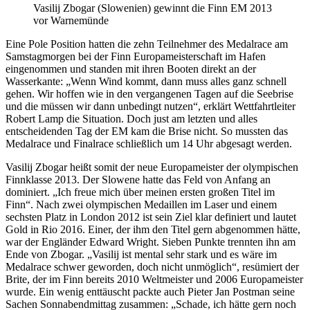
Vasilij Zbogar (Slowenien) gewinnt die Finn EM 2013
vor Warnemünde
Eine Pole Position hatten die zehn Teilnehmer des Medalrace am
Samstagmorgen bei der Finn Europameisterschaft im Hafen
eingenommen und standen mit ihren Booten direkt an der
Wasserkante: „Wenn Wind kommt, dann muss alles ganz schnell
gehen. Wir hoffen wie in den vergangenen Tagen auf die Seebrise
und die müssen wir dann unbedingt nutzen“, erklärt Wettfahrtleiter
Robert Lamp die Situation. Doch just am letzten und alles
entscheidenden Tag der EM kam die Brise nicht. So mussten das
Medalrace und Finalrace schließlich um 14 Uhr abgesagt werden.
Vasilij Zbogar heißt somit der neue Europameister der olympischen
Finnklasse 2013. Der Slowene hatte das Feld von Anfang an
dominiert. „Ich freue mich über meinen ersten großen Titel im
Finn“. Nach zwei olympischen Medaillen im Laser und einem
sechsten Platz in London 2012 ist sein Ziel klar definiert und lautet
Gold in Rio 2016. Einer, der ihm den Titel gern abgenommen hätte,
war der Engländer Edward Wright. Sieben Punkte trennten ihn am
Ende von Zbogar. „Vasilij ist mental sehr stark und es wäre im
Medalrace schwer geworden, doch nicht unmöglich“, resümiert der
Brite, der im Finn bereits 2010 Weltmeister und 2006 Europameister
wurde. Ein wenig enttäuscht packte auch Pieter Jan Postman seine
Sachen Sonnabendmittag zusammen: „Schade, ich hätte gern noch