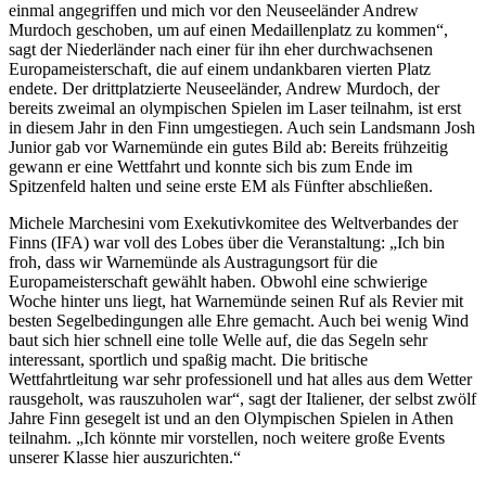
einmal angegriffen und mich vor den Neuseeländer Andrew
Murdoch geschoben, um auf einen Medaillenplatz zu kommen“,
sagt der Niederländer nach einer für ihn eher durchwachsenen
Europameisterschaft, die auf einem undankbaren vierten Platz
endete. Der drittplatzierte Neuseeländer, Andrew Murdoch, der
bereits zweimal an olympischen Spielen im Laser teilnahm, ist erst
in diesem Jahr in den Finn umgestiegen. Auch sein Landsmann Josh
Junior gab vor Warnemünde ein gutes Bild ab: Bereits frühzeitig
gewann er eine Wettfahrt und konnte sich bis zum Ende im
Spitzenfeld halten und seine erste EM als Fünfter abschließen.
Michele Marchesini vom Exekutivkomitee des Weltverbandes der
Finns (IFA) war voll des Lobes über die Veranstaltung: „Ich bin
froh, dass wir Warnemünde als Austragungsort für die
Europameisterschaft gewählt haben. Obwohl eine schwierige
Woche hinter uns liegt, hat Warnemünde seinen Ruf als Revier mit
besten Segelbedingungen alle Ehre gemacht. Auch bei wenig Wind
baut sich hier schnell eine tolle Welle auf, die das Segeln sehr
interessant, sportlich und spaßig macht. Die britische
Wettfahrtleitung war sehr professionell und hat alles aus dem Wetter
rausgeholt, was rauszuholen war“, sagt der Italiener, der selbst zwölf
Jahre Finn gesegelt ist und an den Olympischen Spielen in Athen
teilnahm. „Ich könnte mir vorstellen, noch weitere große Events
unserer Klasse hier auszurichten.“