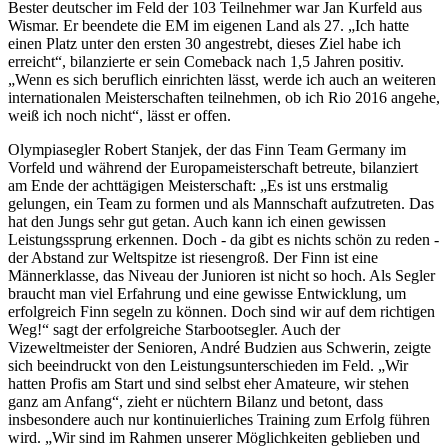
Bester deutscher im Feld der 103 Teilnehmer war Jan Kurfeld aus
Wismar. Er beendete die EM im eigenen Land als 27. „Ich hatte
einen Platz unter den ersten 30 angestrebt, dieses Ziel habe ich
erreicht“, bilanzierte er sein Comeback nach 1,5 Jahren positiv.
„Wenn es sich beruflich einrichten lässt, werde ich auch an weiteren
internationalen Meisterschaften teilnehmen, ob ich Rio 2016 angehe,
weiß ich noch nicht“, lässt er offen.
Olympiasegler Robert Stanjek, der das Finn Team Germany im
Vorfeld und während der Europameisterschaft betreute, bilanziert
am Ende der achttägigen Meisterschaft: „Es ist uns erstmalig
gelungen, ein Team zu formen und als Mannschaft aufzutreten. Das
hat den Jungs sehr gut getan. Auch kann ich einen gewissen
Leistungssprung erkennen. Doch - da gibt es nichts schön zu reden -
der Abstand zur Weltspitze ist riesengroß. Der Finn ist eine
Männerklasse, das Niveau der Junioren ist nicht so hoch. Als Segler
braucht man viel Erfahrung und eine gewisse Entwicklung, um
erfolgreich Finn segeln zu können. Doch sind wir auf dem richtigen
Weg!“ sagt der erfolgreiche Starbootsegler. Auch der
Vizeweltmeister der Senioren, André Budzien aus Schwerin, zeigte
sich beeindruckt von den Leistungsunterschieden im Feld. „Wir
hatten Profis am Start und sind selbst eher Amateure, wir stehen
ganz am Anfang“, zieht er nüchtern Bilanz und betont, dass
insbesondere auch nur kontinuierliches Training zum Erfolg führen
wird. „Wir sind im Rahmen unserer Möglichkeiten geblieben und