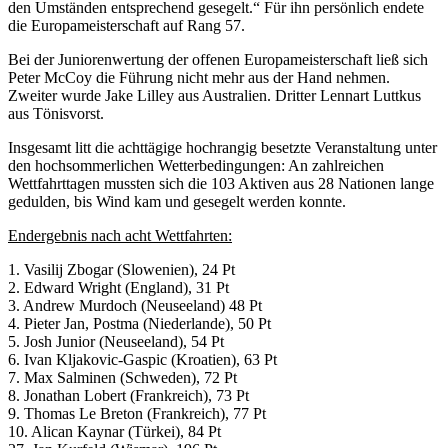
den Umständen entsprechend gesegelt.“ Für ihn persönlich endete
die Europameisterschaft auf Rang 57.
Bei der Juniorenwertung der offenen Europameisterschaft ließ sich
Peter McCoy die Führung nicht mehr aus der Hand nehmen.
Zweiter wurde Jake Lilley aus Australien. Dritter Lennart Luttkus
aus Tönisvorst.
Insgesamt litt die achttägige hochrangig besetzte Veranstaltung unter
den hochsommerlichen Wetterbedingungen: An zahlreichen
Wettfahrttagen mussten sich die 103 Aktiven aus 28 Nationen lange
gedulden, bis Wind kam und gesegelt werden konnte.
Endergebnis nach acht Wettfahrten:
1. Vasilij Zbogar (Slowenien), 24 Pt
2. Edward Wright (England), 31 Pt
3. Andrew Murdoch (Neuseeland) 48 Pt
4. Pieter Jan, Postma (Niederlande), 50 Pt
5. Josh Junior (Neuseeland), 54 Pt
6. Ivan Kljakovic-Gaspic (Kroatien), 63 Pt
7. Max Salminen (Schweden), 72 Pt
8. Jonathan Lobert (Frankreich), 73 Pt
9. Thomas Le Breton (Frankreich), 77 Pt
10. Alican Kaynar (Türkei), 84 Pt