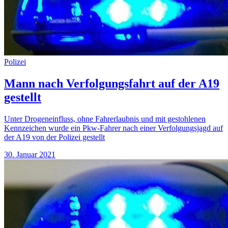
Polizei
Mann nach Verfolgungsfahrt auf der A19
gestellt
Unter Drogeneinfluss, ohne Fahrerlaubnis und mit gestohlenen
Kennzeichen wurde ein Pkw-Fahrer nach einer Verfolgungsjagd auf
der A19 von der Polizei gestellt
30. Januar 2021