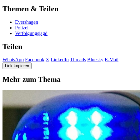
Themen & Teilen
Evershagen
Polizei
Verfolgungsjagd
Teilen
WhatsApp
Facebook
X
LinkedIn
Threads
Bluesky
E-Mail
Link kopieren
Mehr zum Thema