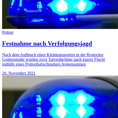
Polizei
Festnahme nach Verfolgungsjagd
Nach dem Aufbruch eines Kleintransporters in der Rostocker
Grubenstraße wurden zwei Tatverdächtige nach kurzer Flucht
mithilfe eines Polizeihubschraubers festgenommen
26. November 2021