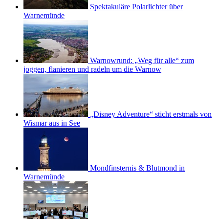
Spektakuläre Polarlichter über
Warnemünde
Warnowrund: „Weg für alle“ zum
joggen, flanieren und radeln um die Warnow
„Disney Adventure“ sticht erstmals von
Wismar aus in See
Mondfinsternis & Blutmond in
Warnemünde