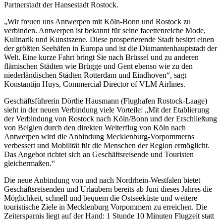
Partnerstadt der Hansestadt Rostock.
„Wir freuen uns Antwerpen mit Köln-Bonn und Rostock zu
verbinden. Antwerpen ist bekannt für seine facettenreiche Mode,
Kulinarik und Kunstszene. Diese prosperierende Stadt besitzt einen
der größten Seehäfen in Europa und ist die Diamantenhauptstadt der
Welt. Eine kurze Fahrt bringt Sie nach Brüssel und zu anderen
flämischen Städten wie Brügge und Gent ebenso wie zu den
niederländischen Städten Rotterdam und Eindhoven“, sagt
Konstantijn Huys, Commercial Director of VLM Airlines.
Geschäftsführerin Dörthe Hausmann (Flughafen Rostock-Laage)
sieht in der neuen Verbindung viele Vorteile: „Mit der Etablierung
der Verbindung von Rostock nach Köln/Bonn und der Erschließung
von Belgien durch den direkten Weiterflug von Köln nach
Antwerpen wird die Anbindung Mecklenburg-Vorpommerns
verbessert und Mobilität für die Menschen der Region ermöglicht.
Das Angebot richtet sich an Geschäftsreisende und Touristen
gleichermaßen.“
Die neue Anbindung von und nach Nordrhein-Westfalen bietet
Geschäftsreisenden und Urlaubern bereits ab Juni dieses Jahres die
Möglichkeit, schnell und bequem die Ostseeküste und weitere
touristische Ziele in Mecklenburg Vorpommern zu erreichen. Die
Zeitersparnis liegt auf der Hand: 1 Stunde 10 Minuten Flugzeit statt