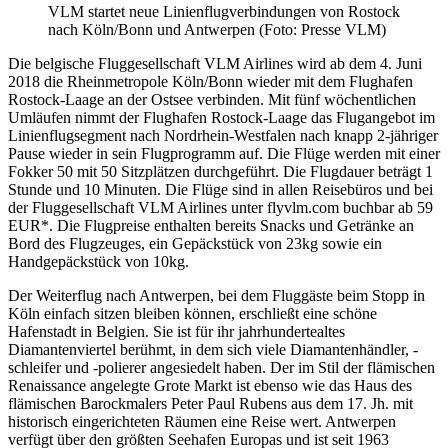
VLM startet neue Linienflugverbindungen von Rostock
nach Köln/Bonn und Antwerpen (Foto: Presse VLM)
Die belgische Fluggesellschaft VLM Airlines wird ab dem 4. Juni
2018 die Rheinmetropole Köln/Bonn wieder mit dem Flughafen
Rostock-Laage an der Ostsee verbinden. Mit fünf wöchentlichen
Umläufen nimmt der Flughafen Rostock-Laage das Flugangebot im
Linienflugsegment nach Nordrhein-Westfalen nach knapp 2-jähriger
Pause wieder in sein Flugprogramm auf. Die Flüge werden mit einer
Fokker 50 mit 50 Sitzplätzen durchgeführt. Die Flugdauer beträgt 1
Stunde und 10 Minuten. Die Flüge sind in allen Reisebüros und bei
der Fluggesellschaft VLM Airlines unter flyvlm.com buchbar ab 59
EUR*. Die Flugpreise enthalten bereits Snacks und Getränke an
Bord des Flugzeuges, ein Gepäckstück von 23kg sowie ein
Handgepäckstück von 10kg.
Der Weiterflug nach Antwerpen, bei dem Fluggäste beim Stopp in
Köln einfach sitzen bleiben können, erschließt eine schöne
Hafenstadt in Belgien. Sie ist für ihr jahrhundertealtes
Diamantenviertel berühmt, in dem sich viele Diamantenhändler, -
schleifer und -polierer angesiedelt haben. Der im Stil der flämischen
Renaissance angelegte Grote Markt ist ebenso wie das Haus des
flämischen Barockmalers Peter Paul Rubens aus dem 17. Jh. mit
historisch eingerichteten Räumen eine Reise wert. Antwerpen
verfügt über den größten Seehafen Europas und ist seit 1963