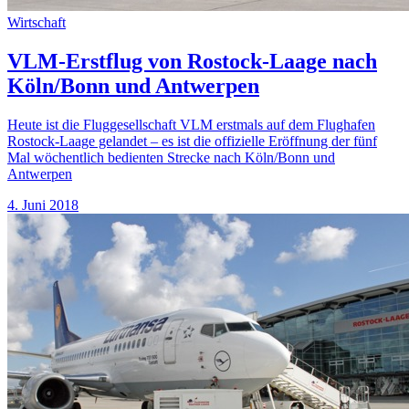
Wirtschaft
VLM-Erstflug von Rostock-Laage nach
Köln/Bonn und Antwerpen
Heute ist die Fluggesellschaft VLM erstmals auf dem Flughafen
Rostock-Laage gelandet – es ist die offizielle Eröffnung der fünf
Mal wöchentlich bedienten Strecke nach Köln/Bonn und
Antwerpen
4. Juni 2018