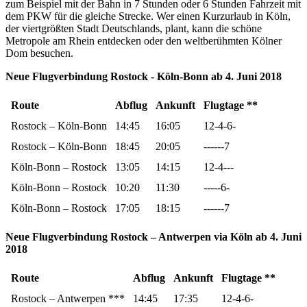
zum Beispiel mit der Bahn in 7 Stunden oder 6 Stunden Fahrzeit mit
dem PKW für die gleiche Strecke. Wer einen Kurzurlaub in Köln,
der viertgrößten Stadt Deutschlands, plant, kann die schöne
Metropole am Rhein entdecken oder den weltberühmten Kölner
Dom besuchen.
Neue Flugverbindung Rostock - Köln-Bonn ab 4. Juni 2018
Route
Abflug
Ankunft
Flugtage **
Rostock – Köln-Bonn
14:45
16:05
12-4-6-
Rostock – Köln-Bonn
18:45
20:05
------7
Köln-Bonn – Rostock
13:05
14:15
12-4---
Köln-Bonn – Rostock
10:20
11:30
-----6-
Köln-Bonn – Rostock
17:05
18:15
------7
Neue Flugverbindung Rostock – Antwerpen via Köln ab 4. Juni
2018
Route
Abflug
Ankunft
Flugtage **
Rostock – Antwerpen ***
14:45
17:35
12-4-6-