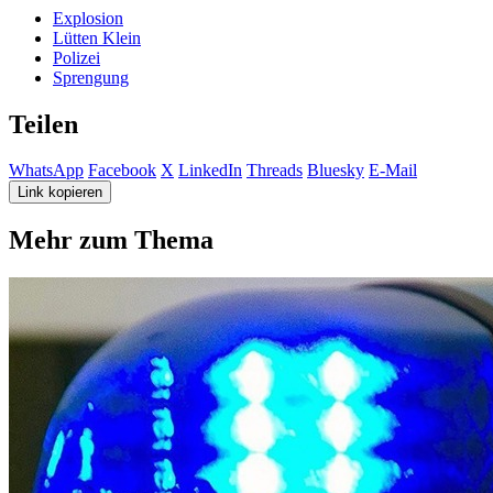
Explosion
Lütten Klein
Polizei
Sprengung
Teilen
WhatsApp
Facebook
X
LinkedIn
Threads
Bluesky
E-Mail
Link kopieren
Mehr zum Thema