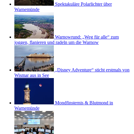
Spektakuläre Polarlichter über
Warnemünde
Warnowrund: „Weg für alle“ zum
joggen, flanieren und radeln um die Warnow
„Disney Adventure“ sticht erstmals von
Wismar aus in See
Mondfinsternis & Blutmond in
Warnemünde