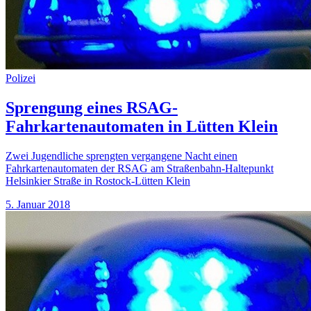
Polizei
Sprengung eines RSAG-
Fahrkartenautomaten in Lütten Klein
Zwei Jugendliche sprengten vergangene Nacht einen
Fahrkartenautomaten der RSAG am Straßenbahn-Haltepunkt
Helsinkier Straße in Rostock-Lütten Klein
5. Januar 2018