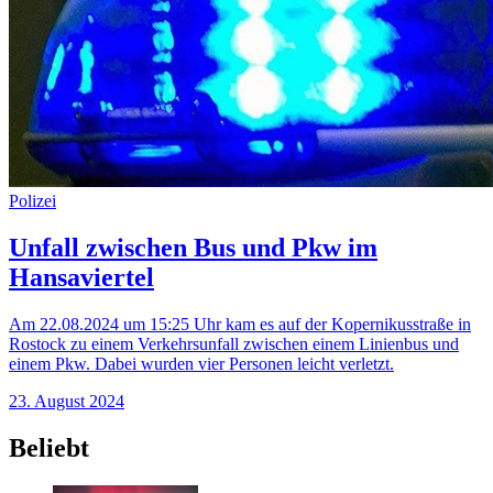
Polizei
Unfall zwischen Bus und Pkw im
Hansaviertel
Am 22.08.2024 um 15:25 Uhr kam es auf der Kopernikusstraße in
Rostock zu einem Verkehrsunfall zwischen einem Linienbus und
einem Pkw. Dabei wurden vier Personen leicht verletzt.
23. August 2024
Beliebt