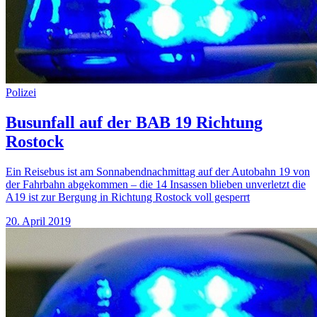
Polizei
Busunfall auf der BAB 19 Richtung
Rostock
Ein Reisebus ist am Sonnabendnachmittag auf der Autobahn 19 von
der Fahrbahn abgekommen – die 14 Insassen blieben unverletzt die
A19 ist zur Bergung in Richtung Rostock voll gesperrt
20. April 2019