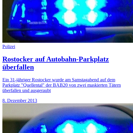
Polizei
Rostocker auf Autobahn-Parkplatz
überfallen
Ein 31-jähriger Rostocker wurde am Samstagabend auf dem
Parkplatz "Quellental" der BAB20 von zwei maskierten Tätern
überfallen und ausgeraubt
8. Dezember 2013