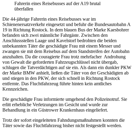
Fahrerin eines Reisebusses auf der A19 brutal
überfallen
Die 44-jährige Fahrerin eines Reisebusses war im
Schienenersatzverkehr eingesetzt und befuhr die Bundesautobahn A
19 in Richtung Rostock. In dem blauen Bus der Marke Kaesbohrer
befanden sich zwei männliche Fahrgäste. Zwischen den
Anschlussstellen Laage und Kavelstorf bedrohten die beiden
unbekannten Täter die geschädigte Frau mit einem Messer und
zwangen sie mit dem Reisebus auf dem Standstreifen der Autobahn
anzuhalten. Da die couragierte Frau trotz mehrfacher Androhung
von Gewalt die geforderten Fahrzeugschlüssel nicht übergab,
schlugen die Tatverdächtigen auf sie ein. Als dann ein dunkler PKW
der Marke BMW anhielt, ließen die Täter von der Geschädigten ab
und stiegen in den PKW, der sich schnell in Richtung Rostock
entfernte. Das Fluchtfahrzeug führte hinten kein amtliches
Kennzeichen.
Die geschädigte Frau informierte umgehend den Polizeinotruf. Sie
erlitt erhebliche Verletzungen im Gesicht und wurde zur
Behandlung in ein Güstrower Krankenhaus eingeliefert.
Trotz der sofort eingeleiteten Fahndungsmaßnahmen konnten die
Täter sowie das Fluchtfahrzeug bisher nicht festgestellt werden.