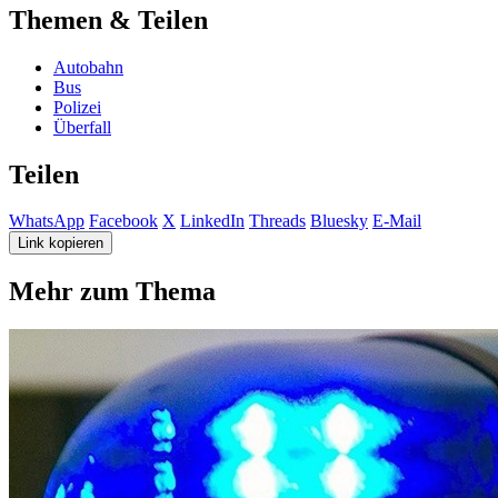
Themen & Teilen
Autobahn
Bus
Polizei
Überfall
Teilen
WhatsApp
Facebook
X
LinkedIn
Threads
Bluesky
E-Mail
Link kopieren
Mehr zum Thema